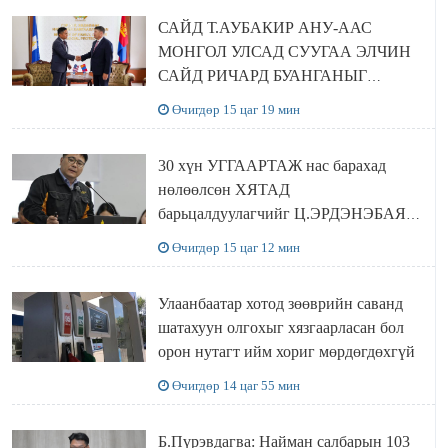
САЙД Т.АУБАКИР АНУ-ААС
МОНГОЛ УЛСАД СУУГАА ЭЛЧИН
САЙД РИЧАРД БУАНГАНЫГ
ХҮЛЭЭН АВЧ УУЛЗЛАА
Өчигдөр 15 цаг 19 мин
30 хүн УГГААРТАЖ нас барахад
нөлөөлсөн ХЯТАД
барьцалдуулагчийг Ц.ЭРДЭНЭБАЯР
захирал дахин худалдаж авахаар
Өчигдөр 15 цаг 12 мин
болжээ
Улаанбаатар хотод зөөврийн саванд
шатахуун олгохыг хязгаарласан бол
орон нутагт ийм хориг мөрдөгдөхгүй
Өчигдөр 14 цаг 55 мин
Б.Пүрэвдагва: Найман салбарын 103