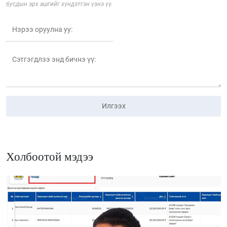
бусдын эрх ашгийг хүндэтгэн үзнэ үү.
Илгээх
Холбоотой мэдээ