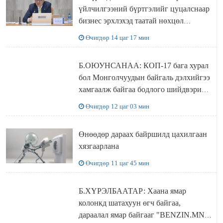
үйлчилгээний бүртгэлийг цуцалснаар
бизнес эрхлэхэд таатай нөхцөл
бүрдэнэ
Өчигдөр 14 цаг 17 мин
Б.ОЮУНСАНАА: КОП-17 бага хурал
бол Монголчуудын байгаль дэлхийгээ
хамгаалж байгаа бодлого шийдвэрийг
ДЭЛХИЙД СУРТАЛЧИЛАХ гол
Өчигдөр 12 цаг 03 мин
бодлого
Өнөөдөр дараах байршилд цахилгаан
хязгаарлана
Өчигдөр 11 цаг 45 мин
Б.ХҮРЭЛБААТАР: Хаана ямар
колонкд шатахуун өгч байгаа,
дараалал ямар байгааг "BENZIN.MN”