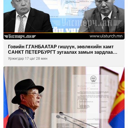
Говийн Г.ГАНБААТАР гишүүн, зөвлөхийн хамт
САНКТ ПЕТЕРБУРГТ зугаалах замын зардлаа
“ИНҮТ” ТӨХХК даажээ
Уржигдар 17 цаг 28 мин