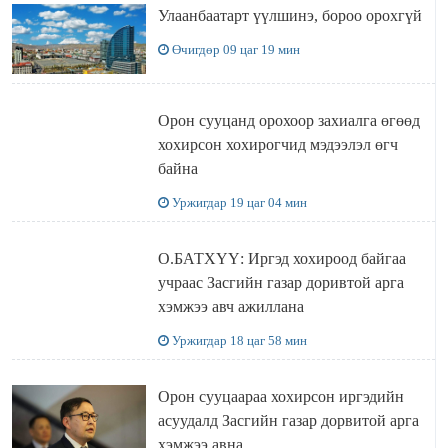
Улаанбаатарт үүлшинэ, бороо орохгүй
Өчигдөр 09 цаг 19 мин
Орон сууцанд орохоор захиалга өгөөд
хохирсон хохирогчид мэдээлэл өгч
байна
Уржигдар 19 цаг 04 мин
О.БАТХҮҮ: Иргэд хохироод байгаа
учраас Засгийн газар доривтой арга
хэмжээ авч ажиллана
Уржигдар 18 цаг 58 мин
Орон сууцаараа хохирсон иргэдийн
асуудалд Засгийн газар дорвитой арга
хэмжээ авна