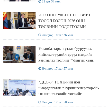
22 цаг 33 мин
2027 ОНЫ УЛСЫН ТӨСВИЙН
ТӨСӨЛ БОЛОН 2026 ОНЫ
ТӨСВИЙН ТОДОТГОЛЫН
ТӨСЛИЙН ОЛОН НИЙТИЙН
Өчигдөр 18 цаг 26 мин
ХЭЛЭЛЦҮҮЛЭГ БОЛЛОО
Улаанбаатарын утааг бууруулах,
нийслэлчүүдийн эрүүл мэндийг
хамгаалах төслийг “Чингис хаан
баялгийн сан нэгдэл” ХХК-тай
Өчигдөр 17 цаг 57 мин
хамтран хэрэгжүүлнэ
"ДЦС-3” ТӨХК-ийн нэн
шаардлагатай “Турбингенератор-5”-
ын шинэчлэлийн төсвийг
шийдвэрлэхээр болов
Өчигдөр 17 цаг 50 мин