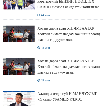
хэрэгцээний БЕНЗИН НӨӨЦЛӨХ
САВНЫ нөхцөл байдалтай танилцлаа
44 мин
Хотын дарга асан Х.НЯМБААТАР
Хэнтий аймагт наадамлаж шинэ заанд
шагнал гардуулж явна
48 мин
Хотын дарга асан Х.НЯМБААТАР
Хэнтий аймагт наадамлаж шинэ заанд
шагнал гардуулж явна
49 мин
Ажилдаа очдоггүй Н.МАНДУУЛЫГ
7,5 саяар УРАМШУУЛЖЭЭ