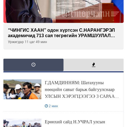
“ЧИНГИС ХААН” одон хүртсэн С.НАРАНГЭРЭЛ
академичид 713 сая төгрөгийн УРАМШУУЛАЛ
олгожээ
Уржигдар 11 цаг 49 мин
Г.ДАМДИННЯМ: Шатахууны
нөөцийн савыг барьж байгуулснаар
УЛСЫН ХЭРЭГЦЭЭГЭЭ 3 САРААР
НӨӨЦЛӨДӨГ болно
2 мин
Ерөнхий сайд Н.УЧРАЛ улсын