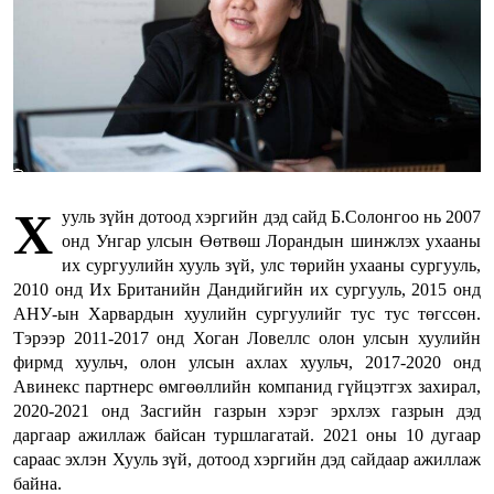
Х
ууль зүйн дотоод хэргийн дэд сайд Б.Солонгоо нь 2007
онд Унгар улсын Өөтвөш Лорандын шинжлэх ухааны
их сургуулийн хууль зүй, улс төрийн ухааны сургууль,
2010 онд Их Британийн Дандийгийн их сургууль, 2015 онд
АНУ-ын Харвардын хуулийн сургуулийг тус тус төгссөн.
Тэрээр 2011-2017 онд Хоган Ловеллс олон улсын хуулийн
фирмд хуульч, олон улсын ахлах хуульч, 2017-2020 онд
Авинекс партнерс өмгөөллийн компанид гүйцэтгэх захирал,
2020-2021 онд Засгийн газрын хэрэг эрхлэх газрын дэд
даргаар ажиллаж байсан туршлагатай. 2021 оны 10 дугаар
сараас эхлэн Хууль зүй, дотоод хэргийн дэд сайдаар ажиллаж
байна.