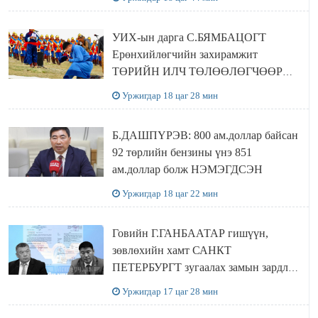
байхгүй хаана амьдрахаа мэдэхгүй явж
байна
УИХ-ын дарга С.БЯМБАЦОГТ
Ерөнхийлөгчийн захирамжит
ТӨРИЙН ИЛЧ ТӨЛӨӨЛӨГЧӨӨР
Сутай хайрханы тахилгад оролцжээ
Уржигдар 18 цаг 28 мин
Б.ДАШПҮРЭВ: 800 ам.доллар байсан
92 төрлийн бензины үнэ 851
ам.доллар болж НЭМЭГДСЭН
Уржигдар 18 цаг 22 мин
Говийн Г.ГАНБААТАР гишүүн,
зөвлөхийн хамт САНКТ
ПЕТЕРБУРГТ зугаалах замын зардлаа
“ИНҮТ” ТӨХХК даажээ
Уржигдар 17 цаг 28 мин