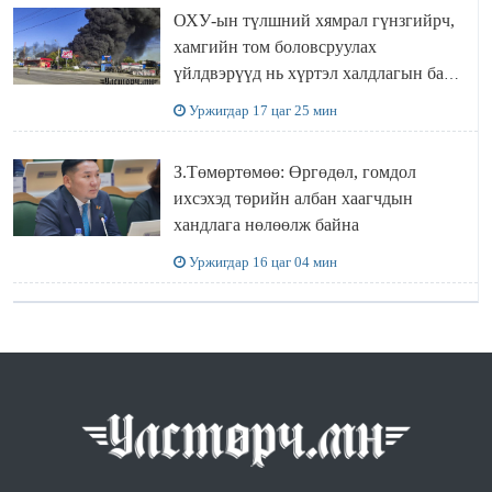
ОХУ-ын түлшний хямрал гүнзгийрч,
хамгийн том боловсруулах
үйлдвэрүүд нь хүртэл халдлагын бай
болов
Уржигдар 17 цаг 25 мин
З.Төмөртөмөө: Өргөдөл, гомдол
ихсэхэд төрийн албан хаагчдын
хандлага нөлөөлж байна
Уржигдар 16 цаг 04 мин