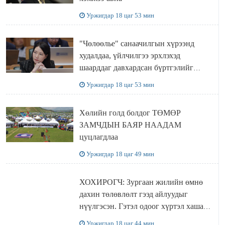
Уржигдар 18 цаг 53 мин
"Чөлөөлье" санаачилгын хүрээнд
худалдаа, үйлчилгээ эрхлэхэд
шаарддаг давхардсан бүртгэлийг
хүчингүй болгох тогтоолын төслийг
Уржигдар 18 цаг 53 мин
баталлаа
Хөлийн голд болдог ТӨМӨР
ЗАМЧДЫН БАЯР НААДАМ
цуцлагдлаа
Уржигдар 18 цаг 49 мин
ХОХИРОГЧ: Зургаан жилийн өмнө
дахин төлөвлөлт гээд айлуудыг
нүүлгэсэн. Гэтэл одоог хүртэл хашаа
байшин ч байхгүй, орон сууц ч
Уржигдар 18 цаг 44 мин