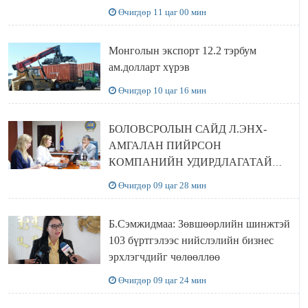
сайтаас харах боломжтой
Өчигдөр 11 цаг 00 мин
Монголын экспорт 12.2 тэрбум
ам.долларт хүрэв
Өчигдөр 10 цаг 16 мин
БОЛОВСРОЛЫН САЙД Л.ЭНХ-
АМГАЛАН ПИЙРСОН
КОМПАНИЙН УДИРДЛАГАТАЙ
УУЛЗЛАА
Өчигдөр 09 цаг 28 мин
Б.Сэмжидмаа: Зөвшөөрлийн шинжтэй
103 бүртгэлээс нийслэлийн бизнес
эрхлэгчдийг чөлөөллөө
Өчигдөр 09 цаг 24 мин