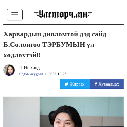
Харвардын дипломтой дэд сайд
Б.Солонгоо ТЭРБУМЫН үл
хөдлөхтэй!!
П.Ишханд
Сэдэв, асуудал
/
2023-12-26
Жиргэх
Хуваалцах