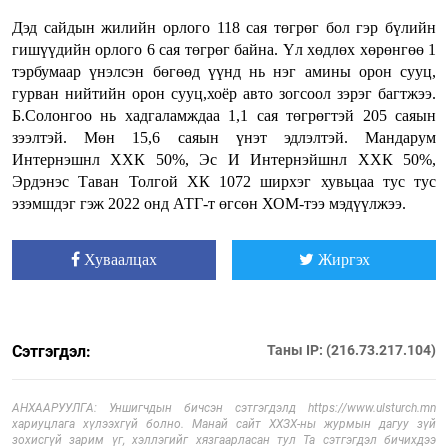
Дэд сайдын жилийн орлого 118 сая төгрөг бол гэр бүлийн
гишүүдийн орлого 6 сая төгрөг байна. Үл хөдлөх хөрөнгөө 1
тэрбумаар үнэлсэн бөгөөд үүнд нь нэг амины орон сууц,
гурван нийтийн орон сууц,хоёр авто зогсоол зэрэг багтжээ.
Б.Солонгоо нь хадгаламждаа 1,1 сая төгрөгтэй 205 саяын
зээлтэй. Мөн 15,6 саяын үнэт эдлэлтэй. Мандарум
Интернэшнл ХХК 50%, Эс И Интернэйшнл ХХК 50%,
Эрдэнэс Таван Толгой ХК 1072 ширхэг хувьцаа тус тус
эзэмшдэг гэж 2022 онд АТГ-т өгсөн ХОМ-тээ мэдүүлжээ.
Хуваалцах
Жиргэх
Сэтгэгдэл:
Таны IP: (216.73.217.104)
АНХААРУУЛГА: Уншигчдын бичсэн сэтгэгдэлд https://www.ulsturch.mn
хариуцлага хүлээхгүй болно. Манай сайт ХХЗХ-ны журмын дагуу зүй
зохисгүй зарим үг, хэллэгийг хязгаарласан тул Та сэтгэгдэл бичихдээ