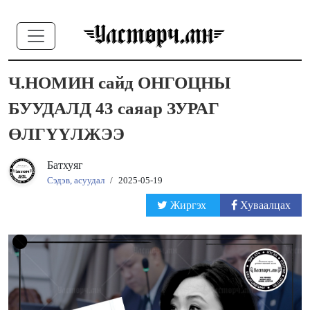
Ч.НОМИН сайд ОНГОЦНЫ
БУУДАЛД 43 саяар ЗУРАГ
ӨЛГҮҮЛЖЭЭ
Батхуяг
Сэдэв, асуудал
/
2025-05-19
Жиргэх
Хуваалцах