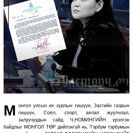
М
онгол улсын их хурлын гишүүн, Засгийн газрын
гишүүн, Соёл, спорт, аялал жуулчлал,
залуучуудын сайд Ч.НОМИНГИЙН үрэлгэн
байдлыг МОНГОЛ ТӨР дийлэхгүй нь. Тэрбум тэрбумын