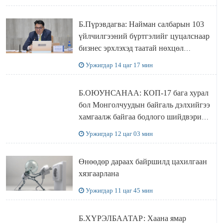
Б.Пүрэвдагва: Найман салбарын 103
үйлчилгээний бүртгэлийг цуцалснаар
бизнес эрхлэхэд таатай нөхцөл
бүрдэнэ
Уржигдар 14 цаг 17 мин
Б.ОЮУНСАНАА: КОП-17 бага хурал
бол Монголчуудын байгаль дэлхийгээ
хамгаалж байгаа бодлого шийдвэрийг
ДЭЛХИЙД СУРТАЛЧИЛАХ гол
Уржигдар 12 цаг 03 мин
бодлого
Өнөөдөр дараах байршилд цахилгаан
хязгаарлана
Уржигдар 11 цаг 45 мин
Б.ХҮРЭЛБААТАР: Хаана ямар