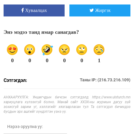
Хуваалцах
Жиргэх
Энэ мэдээ танд ямар санагдав?
0
0
0
0
0
1
Сэтгэгдэл:
Таны IP: (216.73.216.109)
АНХААРУУЛГА: Уншигчдын бичсэн сэтгэгдэлд https://www.ulsturch.mn
хариуцлага хүлээхгүй болно. Манай сайт ХХЗХ-ны журмын дагуу зүй
зохисгүй зарим үг, хэллэгийг хязгаарласан тул Та сэтгэгдэл бичихдээ
бусдын эрх ашгийг хүндэтгэн үзнэ үү.