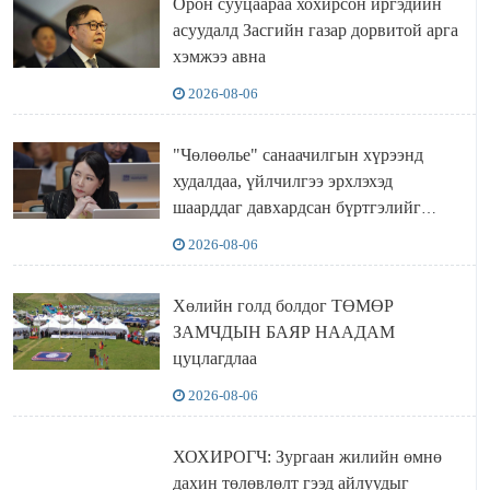
Орон сууцаараа хохирсон иргэдийн
асуудалд Засгийн газар дорвитой арга
хэмжээ авна
2026-08-06
"Чөлөөлье" санаачилгын хүрээнд
худалдаа, үйлчилгээ эрхлэхэд
шаарддаг давхардсан бүртгэлийг
хүчингүй болгох тогтоолын төслийг
2026-08-06
баталлаа
Хөлийн голд болдог ТӨМӨР
ЗАМЧДЫН БАЯР НААДАМ
цуцлагдлаа
2026-08-06
ХОХИРОГЧ: Зургаан жилийн өмнө
дахин төлөвлөлт гээд айлуудыг