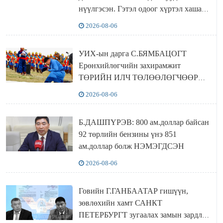
нүүлгэсэн. Гэтэл одоог хүртэл хашаа
байшин ч байхгүй, орон сууц ч
2026-08-06
байхгүй хаана амьдрахаа мэдэхгүй явж
байна
УИХ-ын дарга С.БЯМБАЦОГТ
Ерөнхийлөгчийн захирамжит
ТӨРИЙН ИЛЧ ТӨЛӨӨЛӨГЧӨӨР
Сутай хайрханы тахилгад оролцжээ
2026-08-06
Б.ДАШПҮРЭВ: 800 ам.доллар байсан
92 төрлийн бензины үнэ 851
ам.доллар болж НЭМЭГДСЭН
2026-08-06
Говийн Г.ГАНБААТАР гишүүн,
зөвлөхийн хамт САНКТ
ПЕТЕРБУРГТ зугаалах замын зардлаа