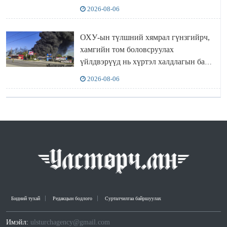
“ИНҮТ” ТӨХХК даажээ
2026-08-06
ОХУ-ын түлшний хямрал гүнзгийрч,
хамгийн том боловсруулах
үйлдвэрүүд нь хүртэл халдлагын бай
болов
2026-08-06
Бидний тухай
Редакцын бодлого
Сурталчилгаа байршуулах
Имэйл:
ulsturchagency@gmail.com