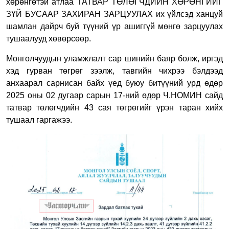
хөрөнгөтэй атлаа ТАТВАР ТӨЛӨГЧДИЙН ХӨРӨНГИЙГ
ЗҮЙ БУСААР ЗАХИРАН ЗАРЦУУЛАХ их үйлсэд ханцуй
шамлан дайрч буй түүний үр ашиггүй мөнгө зарцуулах
тушаалууд хөвөрсөөр.
Монголчуудын уламжлалт сар шинийн баяр болж, иргэд
хэд гурван төгрөг зээлж, тавгийн чихрээ бэлдээд
анхаарал сарнисан байх үед буюу битүүний урд өдөр
2025 оны 02 дугаар сарын 17-ний өдөр Ч.НОМИН сайд
татвар төлөгчдийн 43 сая төгрөгийг үрэн таран хийх
тушаал гаргажээ.