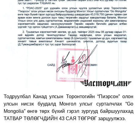
Тодруулбал Канад улсын Торонтогийн “Пиэрсон” олон
улсын нисэх буудалд Монгол улсыг сурталчлах “
Go
Mongolia
”
өнгө төрх бүхий гэрэл зургууд байршуулахад
ТАТВАР ТӨЛӨГЧДИЙН 43 САЯ ТӨГРӨГ зарцуулжээ.