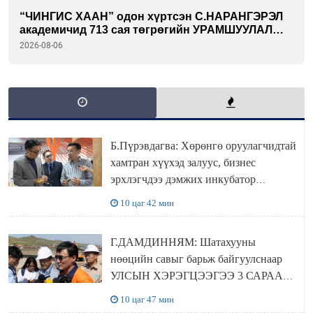
“ЧИНГИС ХААН” одон хүртсэн С.НАРАНГЭРЭЛ
академичид 713 сая төгрөгийн УРАМШУУЛАЛ
олгожээ
2026-08-06
Б.Пүрэвдагва: Хөрөнгө оруулагчидтай
хамтран хүүхэд залуус, бизнес
эрхлэгчдээ дэмжих инкубатор
төвүүдийг хотын захын хорооллуудад
10 цаг 42 мин
байгуулна
Г.ДАМДИННЯМ: Шатахууны
нөөцийн савыг барьж байгуулснаар
УЛСЫН ХЭРЭГЦЭЭГЭЭ 3 САРААР
НӨӨЦЛӨДӨГ болно
10 цаг 47 мин