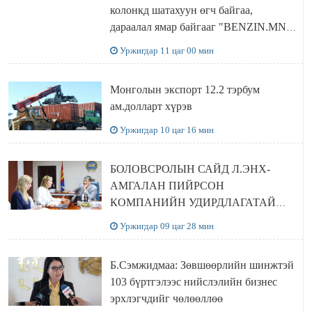
колонкд шатахуун өгч байгаа,
дараалал ямар байгааг "BENZIN.MN”
сайтаас харах боломжтой
Уржигдар 11 цаг 00 мин
Монголын экспорт 12.2 тэрбум
ам.долларт хүрэв
Уржигдар 10 цаг 16 мин
БОЛОВСРОЛЫН САЙД Л.ЭНХ-
АМГАЛАН ПИЙРСОН
КОМПАНИЙН УДИРДЛАГАТАЙ
УУЛЗЛАА
Уржигдар 09 цаг 28 мин
Б.Сэмжидмаа: Зөвшөөрлийн шинжтэй
103 бүртгэлээс нийслэлийн бизнес
эрхлэгчдийг чөлөөллөө