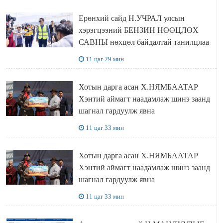
Ерөнхий сайд Н.УЧРАЛ улсын
хэрэгцээний БЕНЗИН НӨӨЦЛӨХ
САВНЫ нөхцөл байдалтай танилцлаа
11 цаг 29 мин
Хотын дарга асан Х.НЯМБААТАР
Хэнтий аймагт наадамлаж шинэ заанд
шагнал гардуулж явна
11 цаг 33 мин
Хотын дарга асан Х.НЯМБААТАР
Хэнтий аймагт наадамлаж шинэ заанд
шагнал гардуулж явна
11 цаг 33 мин