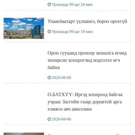
Уржигдар 09 цаг 24 мин
Улаанбаатарт үүлшинэ, бороо орохгүй
Уржигдар 09 цаг 19 мин
Орон сууцанд орохоор захиалга өгөөд
хохирсон хохирогчид мэдээлэл өгч
байна
2026-08-06
О.БАТХҮҮ: Иргэд хохироод байгаа
учраас Засгийн газар доривтой арга
хэмжээ авч ажиллана
2026-08-06