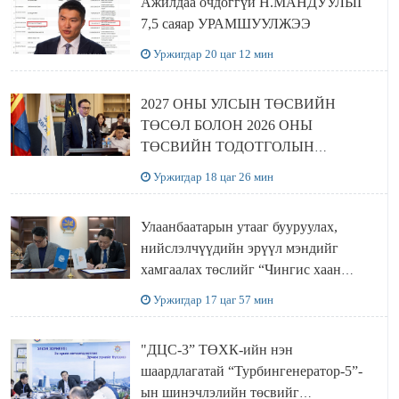
Ажилдаа очдоггүй Н.МАНДУУЛЫГ
7,5 саяар УРАМШУУЛЖЭЭ
Уржигдар 20 цаг 12 мин
2027 ОНЫ УЛСЫН ТӨСВИЙН
ТӨСӨЛ БОЛОН 2026 ОНЫ
ТӨСВИЙН ТОДОТГОЛЫН
ТӨСЛИЙН ОЛОН НИЙТИЙН
Уржигдар 18 цаг 26 мин
ХЭЛЭЛЦҮҮЛЭГ БОЛЛОО
Улаанбаатарын утааг бууруулах,
нийслэлчүүдийн эрүүл мэндийг
хамгаалах төслийг “Чингис хаан
баялгийн сан нэгдэл” ХХК-тай
Уржигдар 17 цаг 57 мин
хамтран хэрэгжүүлнэ
"ДЦС-3” ТӨХК-ийн нэн
шаардлагатай “Турбингенератор-5”-
ын шинэчлэлийн төсвийг