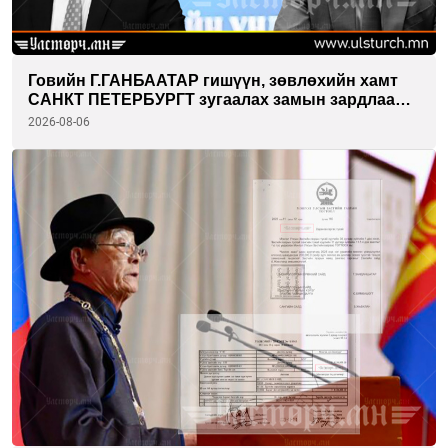
Говийн Г.ГАНБААТАР гишүүн, зөвлөхийн хамт
САНКТ ПЕТЕРБУРГТ зугаалах замын зардлаа
“ИНҮТ” ТӨХХК даажээ
2026-08-06