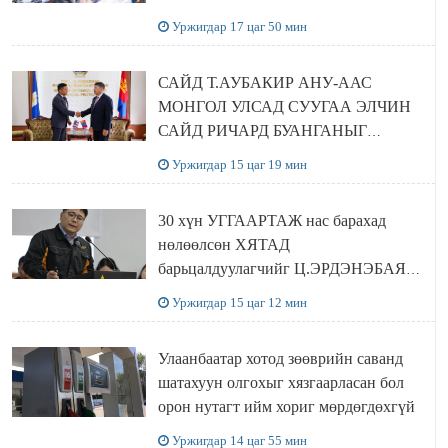
шийдвэрлэхээр болов
Уржигдар 17 цаг 50 мин
САЙД Т.АУБАКИР АНУ-ААС
МОНГОЛ УЛСАД СУУГАА ЭЛЧИН
САЙД РИЧАРД БУАНГАНЫГ
ХҮЛЭЭН АВЧ УУЛЗЛАА
Уржигдар 15 цаг 19 мин
30 хүн УГГААРТАЖ нас барахад
нөлөөлсөн ХЯТАД
барьцалдуулагчийг Ц.ЭРДЭНЭБАЯР
захирал дахин худалдаж авахаар
Уржигдар 15 цаг 12 мин
болжээ
Улаанбаатар хотод зөөврийн саванд
шатахуун олгохыг хязгаарласан бол
орон нутагт ийм хориг мөрдөгдөхгүй
Уржигдар 14 цаг 55 мин