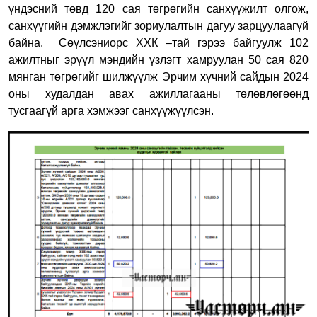
үндэсний төвд 120 сая төгрөгийн санхүүжилт олгож,
санхүүгийн дэмжлэгийг зориулалтын дагуу зарцуулаагүй
байна.
Сөүлсэниорс ХХК –тай гэрээ байгуулж 102
ажилтныг эрүүл мэндийн үзлэгт хамруулан 50 сая 820
мянган төгрөгийг шилжүүлж Эрчим хүчний сайдын 2024
оны худалдан авах ажиллагааны төлөвлөгөөнд
тусгаагүй арга хэмжээг санхүүжүүлсэн.