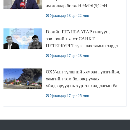
ам.доллар болж НЭМЭГДСЭН
Уржигдар 18 цаг 22 мин
Говийн Г.ГАНБААТАР гишүүн,
зөвлөхийн хамт САНКТ
ПЕТЕРБУРГТ зугаалах замын зардлаа
“ИНҮТ” ТӨХХК даажээ
Уржигдар 17 цаг 28 мин
ОХУ-ын түлшний хямрал гүнзгийрч,
хамгийн том боловсруулах
үйлдвэрүүд нь хүртэл халдлагын бай
болов
Уржигдар 17 цаг 25 мин