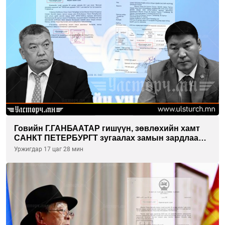
Говийн Г.ГАНБААТАР гишүүн, зөвлөхийн хамт
САНКТ ПЕТЕРБУРГТ зугаалах замын зардлаа
“ИНҮТ” ТӨХХК даажээ
Уржигдар 17 цаг 28 мин