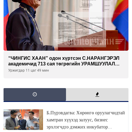
“ЧИНГИС ХААН” одон хүртсэн С.НАРАНГЭРЭЛ
академичид 713 сая төгрөгийн УРАМШУУЛАЛ
олгожээ
Уржигдар 11 цаг 49 мин
Б.Пүрэвдагва: Хөрөнгө оруулагчидтай
хамтран хүүхэд залуус, бизнес
эрхлэгчдээ дэмжих инкубатор