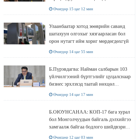
захирал дахин худалдаж авахаар
Өчигдөр 15 цаг 12 мин
болжээ
Улаанбаатар хотод зөөврийн саванд
шатахуун олгохыг хязгаарласан бол
орон нутагт ийм хориг мөрдөгдөхгүй
Өчигдөр 14 цаг 55 мин
Б.Пүрэвдагва: Найман салбарын 103
үйлчилгээний бүртгэлийг цуцалснаар
бизнес эрхлэхэд таатай нөхцөл
бүрдэнэ
Өчигдөр 14 цаг 17 мин
Б.ОЮУНСАНАА: КОП-17 бага хурал
бол Монголчуудын байгаль дэлхийгээ
хамгаалж байгаа бодлого шийдвэрийг
ДЭЛХИЙД СУРТАЛЧИЛАХ гол
Өчигдөр 12 цаг 03 мин