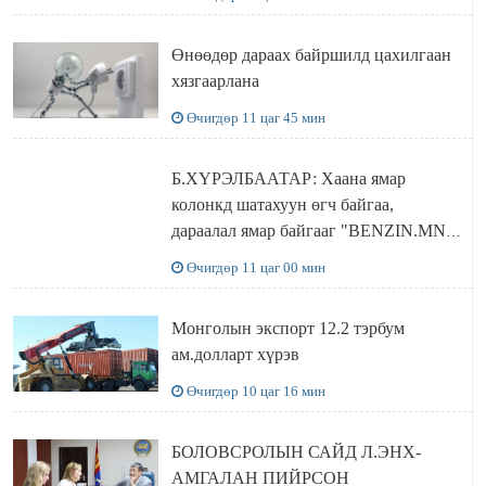
бодлого
Өнөөдөр дараах байршилд цахилгаан
хязгаарлана
Өчигдөр 11 цаг 45 мин
Б.ХҮРЭЛБААТАР: Хаана ямар
колонкд шатахуун өгч байгаа,
дараалал ямар байгааг "BENZIN.MN”
сайтаас харах боломжтой
Өчигдөр 11 цаг 00 мин
Монголын экспорт 12.2 тэрбум
ам.долларт хүрэв
Өчигдөр 10 цаг 16 мин
БОЛОВСРОЛЫН САЙД Л.ЭНХ-
АМГАЛАН ПИЙРСОН