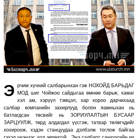
Э
рчим хүчний салбарынхан гэж НОХОЙД БАРЬДАГ
МОД шиг Чойжоо сайдыгаа өмнөө барьж, хамаг
хэл ам, хэрүүл тэмцэл, хар хороо дарчихаад
салбар компанийн захирлууд болон яамныхан нь
батлагдсан төсвийг нь ЗОРИУЛАЛТЫН БУСААР
ЗАРЦУУЛЖ, төрд алдагдал үүсгэж, татвар төлөгчдийг
хохироож, хэдэн станцуудаа дэлбэлж тоглож байгаа
гэхэд үнэнээс хол зөрөхгүй.
Энэ салбарт санхүүгийн их