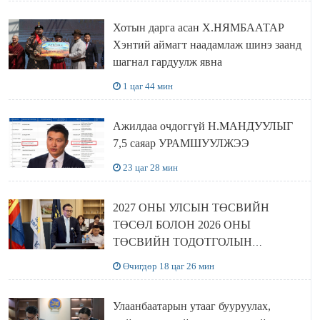
Хотын дарга асан Х.НЯМБААТАР
Хэнтий аймагт наадамлаж шинэ заанд
шагнал гардуулж явна
1 цаг 44 мин
Ажилдаа очдоггүй Н.МАНДУУЛЫГ
7,5 саяар УРАМШУУЛЖЭЭ
23 цаг 28 мин
2027 ОНЫ УЛСЫН ТӨСВИЙН
ТӨСӨЛ БОЛОН 2026 ОНЫ
ТӨСВИЙН ТОДОТГОЛЫН
ТӨСЛИЙН ОЛОН НИЙТИЙН
Өчигдөр 18 цаг 26 мин
ХЭЛЭЛЦҮҮЛЭГ БОЛЛОО
Улаанбаатарын утааг бууруулах,