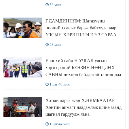
төвүүдийг хотын захын хорооллуудад
53 мин
байгуулна
Г.ДАМДИННЯМ: Шатахууны
нөөцийн савыг барьж байгуулснаар
УЛСЫН ХЭРЭГЦЭЭГЭЭ 3 САРААР
НӨӨЦЛӨДӨГ болно
58 мин
Ерөнхий сайд Н.УЧРАЛ улсын
хэрэгцээний БЕНЗИН НӨӨЦЛӨХ
САВНЫ нөхцөл байдалтай танилцлаа
1 цаг 40 мин
Хотын дарга асан Х.НЯМБААТАР
Хэнтий аймагт наадамлаж шинэ заанд
шагнал гардуулж явна
1 цаг 44 мин