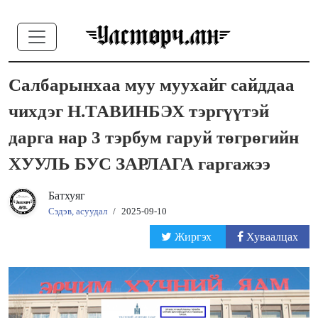
Салбарынхаа муу муухайг сайддаа
чихдэг Н.ТАВИНБЭХ тэргүүтэй
дарга нар 3 тэрбум гаруй төгрөгийн
ХУУЛЬ БУС ЗАРЛАГА гаргажээ
Батхуяг
Сэдэв, асуудал
/
2025-09-10
Жиргэх
Хуваалцах