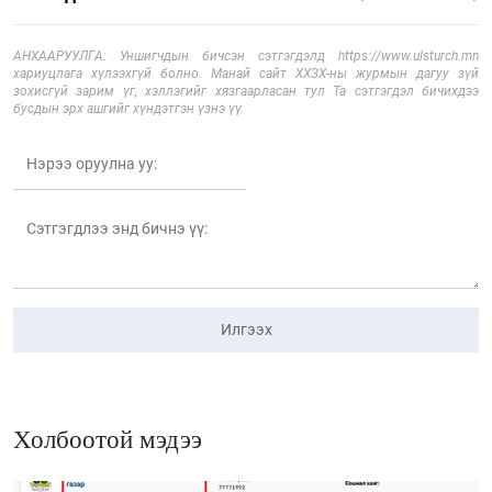
АНХААРУУЛГА: Уншигчдын бичсэн сэтгэгдэлд https://www.ulsturch.mn
хариуцлага хүлээхгүй болно. Манай сайт ХХЗХ-ны журмын дагуу зүй
зохисгүй зарим үг, хэллэгийг хязгаарласан тул Та сэтгэгдэл бичихдээ
бусдын эрх ашгийг хүндэтгэн үзнэ үү.
Илгээх
Холбоотой мэдээ