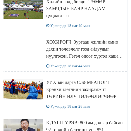
Хөлийн голд болдог ТӨМӨР
ЗАМЧДЫН БАЯР НААДАМ
цуцлагдлаа
Уржигдар 18 цаг 49 мин
ХОХИРОГЧ: Зургаан жилийн өмнө
дахин төлөвлөлт гээд айлуудыг
нүүлгэсэн. Гэтэл одоог хүртэл хашаа
байшин ч байхгүй, орон сууц ч
Уржигдар 18 цаг 44 мин
байхгүй хаана амьдрахаа мэдэхгүй явж
байна
УИХ-ын дарга С.БЯМБАЦОГТ
Ерөнхийлөгчийн захирамжит
ТӨРИЙН ИЛЧ ТӨЛӨӨЛӨГЧӨӨР
Сутай хайрханы тахилгад оролцжээ
Уржигдар 18 цаг 28 мин
Б.ДАШПҮРЭВ: 800 ам.доллар байсан
92 төрлийн бензины үнэ 851