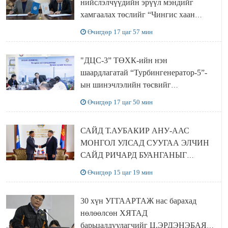
нийслэлчүүдийн эрүүл мэндийг
хамгаалах төслийг “Чингис хаан
баялгийн сан нэгдэл” ХХК-тай
Өчигдөр 17 цаг 57 мин
хамтран хэрэгжүүлнэ
"ДЦС-3” ТӨХК-ийн нэн
шаардлагатай “Турбингенератор-5”-
ын шинэчлэлийн төсвийг
шийдвэрлэхээр болов
Өчигдөр 17 цаг 50 мин
САЙД Т.АУБАКИР АНУ-ААС
МОНГОЛ УЛСАД СУУГАА ЭЛЧИН
САЙД РИЧАРД БУАНГАНЫГ
ХҮЛЭЭН АВЧ УУЛЗЛАА
Өчигдөр 15 цаг 19 мин
30 хүн УГГААРТАЖ нас барахад
нөлөөлсөн ХЯТАД
барьцалдуулагчийг Ц.ЭРДЭНЭБАЯР