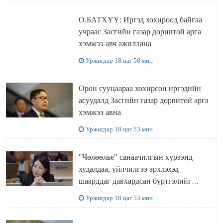
О.БАТХҮҮ: Иргэд хохироод байгаа
учраас Засгийн газар доривтой арга
хэмжээ авч ажиллана
Уржигдар 18 цаг 58 мин
Орон сууцаараа хохирсон иргэдийн
асуудалд Засгийн газар дорвитой арга
хэмжээ авна
Уржигдар 18 цаг 53 мин
"Чөлөөлье" санаачилгын хүрээнд
худалдаа, үйлчилгээ эрхлэхэд
шаарддаг давхардсан бүртгэлийг
хүчингүй болгох тогтоолын төслийг
Уржигдар 18 цаг 53 мин
баталлаа