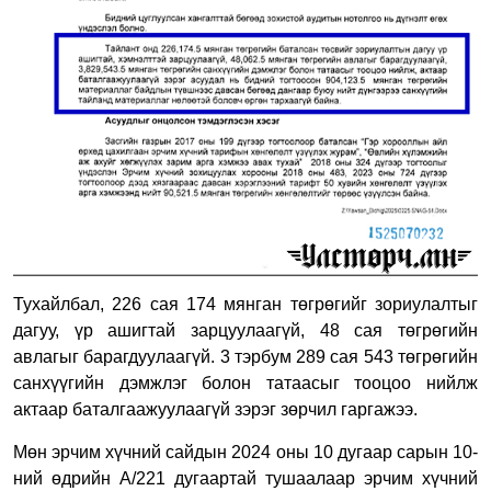
Тухайлбал, 226 сая 174 мянган төгрөгийг зориулалтыг
дагуу, үр ашигтай зарцуулаагүй, 48 сая төгрөгийн
авлагыг барагдуулаагүй. 3 тэрбум 289 сая 543 төгрөгийн
санхүүгийн дэмжлэг болон татаасыг тооцоо нийлж
актаар баталгаажуулаагүй зэрэг зөрчил гаргажээ.
Мөн эрчим хүчний сайдын 2024 оны 10 дугаар сарын 10-
ний өдрийн А/221 дугаартай тушаалаар эрчим хүчний