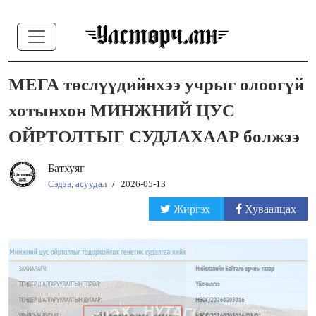
МЕГА төслүүдийнхээ учрыг олоогүй
хотынхон МИНЖНИЙ ЦУС
ОЙРТОЛТЫГ СУДЛАХААР болжээ
Батхуяг
Сэдэв, асуудал
/
2026-05-13
Жиргэх
Хуваалцах