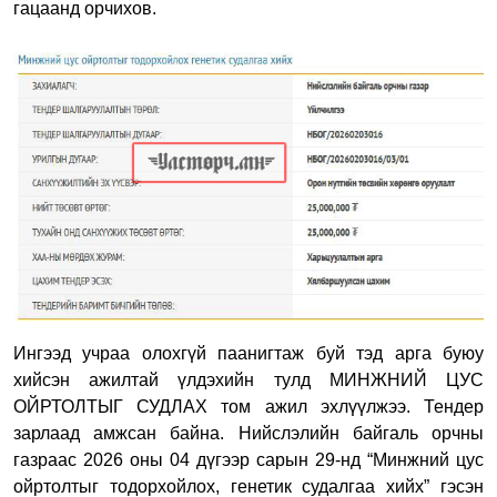
гацаанд орчихов.
Ингээд учраа олохгүй паанигтаж буй тэд арга буюу
хийсэн ажилтай үлдэхийн тулд МИНЖНИЙ ЦУС
ОЙРТОЛТЫГ СУДЛАХ том ажил эхлүүлжээ. Тендер
зарлаад амжсан байна. Нийслэлийн байгаль орчны
газраас 2026 оны 04 дүгээр сарын 29-нд “Минжний цус
ойртолтыг тодорхойлох, генетик судалгаа хийх” гэсэн