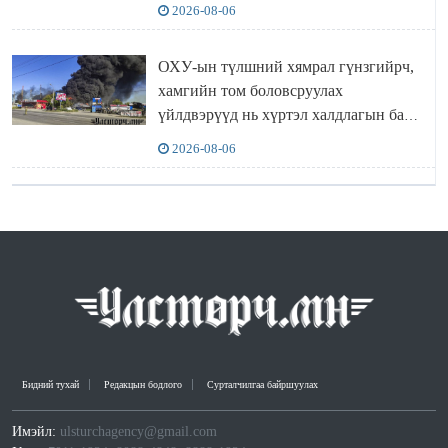
“ИНҮТ” ТӨХХК даажээ
2026-08-06
ОХУ-ын түлшний хямрал гүнзгийрч,
хамгийн том боловсруулах
үйлдвэрүүд нь хүртэл халдлагын бай
болов
2026-08-06
Бидний тухай
Редакцын бодлого
Сурталчилгаа байршуулах
Имэйл:
ulsturchagency@gmail.com