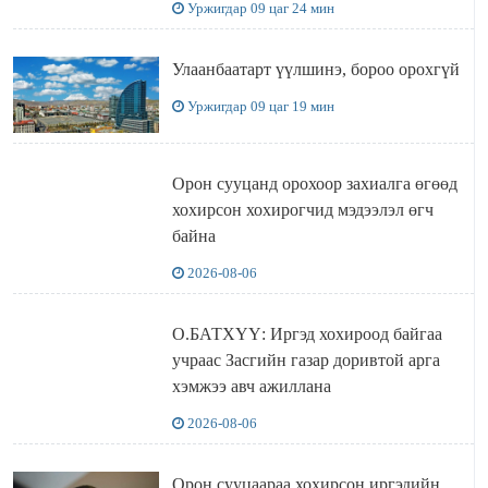
Уржигдар 09 цаг 24 мин
Улаанбаатарт үүлшинэ, бороо орохгүй
Уржигдар 09 цаг 19 мин
Орон сууцанд орохоор захиалга өгөөд
хохирсон хохирогчид мэдээлэл өгч
байна
2026-08-06
О.БАТХҮҮ: Иргэд хохироод байгаа
учраас Засгийн газар доривтой арга
хэмжээ авч ажиллана
2026-08-06
Орон сууцаараа хохирсон иргэдийн