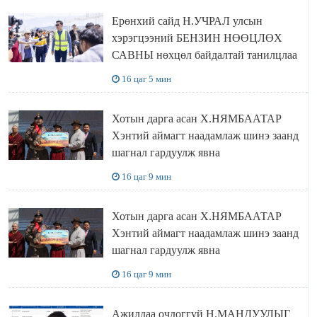
Ерөнхий сайд Н.УЧРАЛ улсын
хэрэгцээний БЕНЗИН НӨӨЦЛӨХ
САВНЫ нөхцөл байдалтай танилцлаа
16 цаг 5 мин
Хотын дарга асан Х.НЯМБААТАР
Хэнтий аймагт наадамлаж шинэ заанд
шагнал гардуулж явна
16 цаг 9 мин
Хотын дарга асан Х.НЯМБААТАР
Хэнтий аймагт наадамлаж шинэ заанд
шагнал гардуулж явна
16 цаг 9 мин
Ажилдаа очдоггүй Н.МАНДУУЛЫГ