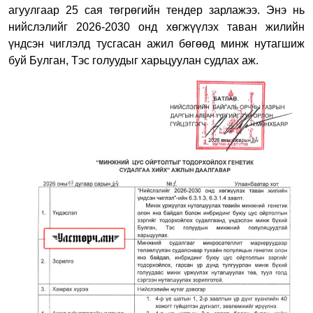
агуулгаар 25 сая төгрөгийн тендер зарлажээ. Энэ нь
нийслэлийг 2026-2030 онд хөгжүүлэх таван жилийн
үндсэн чиглэлд тусгасан ажил бөгөөд минж нутагшиж
буй Булган, Тэс голуудыг харьцуулан судлах аж.