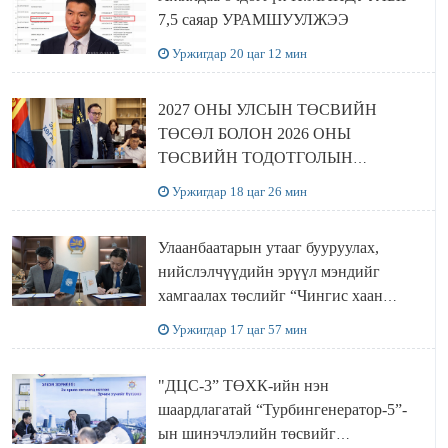
7,5 саяар УРАМШУУЛЖЭЭ
Уржигдар 20 цаг 12 мин
2027 ОНЫ УЛСЫН ТӨСВИЙН
ТӨСӨЛ БОЛОН 2026 ОНЫ
ТӨСВИЙН ТОДОТГОЛЫН
ТӨСЛИЙН ОЛОН НИЙТИЙН
Уржигдар 18 цаг 26 мин
ХЭЛЭЛЦҮҮЛЭГ БОЛЛОО
Улаанбаатарын утааг бууруулах,
нийслэлчүүдийн эрүүл мэндийг
хамгаалах төслийг “Чингис хаан
баялгийн сан нэгдэл” ХХК-тай
Уржигдар 17 цаг 57 мин
хамтран хэрэгжүүлнэ
"ДЦС-3” ТӨХК-ийн нэн
шаардлагатай “Турбингенератор-5”-
ын шинэчлэлийн төсвийг