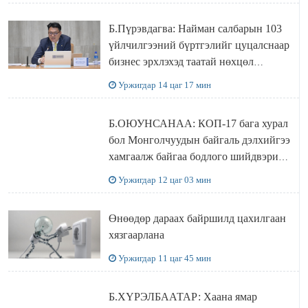
Б.Пүрэвдагва: Найман салбарын 103
үйлчилгээний бүртгэлийг цуцалснаар
бизнес эрхлэхэд таатай нөхцөл
бүрдэнэ
Уржигдар 14 цаг 17 мин
Б.ОЮУНСАНАА: КОП-17 бага хурал
бол Монголчуудын байгаль дэлхийгээ
хамгаалж байгаа бодлого шийдвэрийг
ДЭЛХИЙД СУРТАЛЧИЛАХ гол
Уржигдар 12 цаг 03 мин
бодлого
Өнөөдөр дараах байршилд цахилгаан
хязгаарлана
Уржигдар 11 цаг 45 мин
Б.ХҮРЭЛБААТАР: Хаана ямар