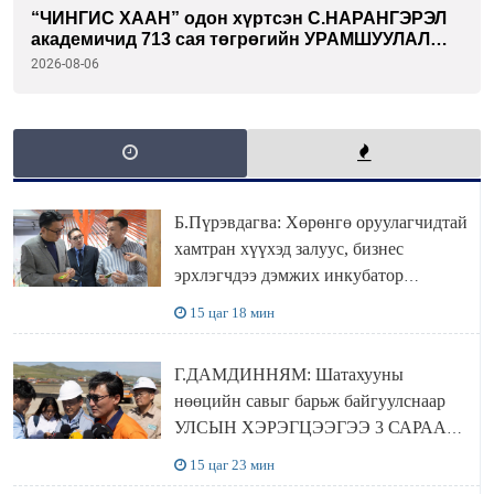
“ЧИНГИС ХААН” одон хүртсэн С.НАРАНГЭРЭЛ
академичид 713 сая төгрөгийн УРАМШУУЛАЛ
олгожээ
2026-08-06
Б.Пүрэвдагва: Хөрөнгө оруулагчидтай
хамтран хүүхэд залуус, бизнес
эрхлэгчдээ дэмжих инкубатор
төвүүдийг хотын захын хорооллуудад
15 цаг 18 мин
байгуулна
Г.ДАМДИННЯМ: Шатахууны
нөөцийн савыг барьж байгуулснаар
УЛСЫН ХЭРЭГЦЭЭГЭЭ 3 САРААР
НӨӨЦЛӨДӨГ болно
15 цаг 23 мин