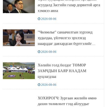
асуудалд Засгийн газар дорвитой арга
хэмжээ авна
2026-08-06
"Чөлөөлье" санаачилгын хүрээнд
худалдаа, үйлчилгээ эрхлэхэд
шаарддаг давхардсан бүртгэлийг
хүчингүй болгох тогтоолын төслийг
2026-08-06
баталлаа
Хөлийн голд болдог ТӨМӨР
ЗАМЧДЫН БАЯР НААДАМ
цуцлагдлаа
2026-08-06
ХОХИРОГЧ: Зургаан жилийн өмнө
дахин төлөвлөлт гээд айлуудыг