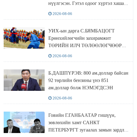
нүүлгэсэн. Гэтэл одоог хүртэл хашаа
байшин ч байхгүй, орон сууц ч
2026-08-06
байхгүй хаана амьдрахаа мэдэхгүй явж
байна
УИХ-ын дарга С.БЯМБАЦОГТ
Ерөнхийлөгчийн захирамжит
ТӨРИЙН ИЛЧ ТӨЛӨӨЛӨГЧӨӨР
Сутай хайрханы тахилгад оролцжээ
2026-08-06
Б.ДАШПҮРЭВ: 800 ам.доллар байсан
92 төрлийн бензины үнэ 851
ам.доллар болж НЭМЭГДСЭН
2026-08-06
Говийн Г.ГАНБААТАР гишүүн,
зөвлөхийн хамт САНКТ
ПЕТЕРБУРГТ зугаалах замын зардлаа