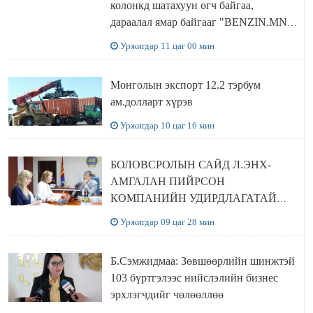
колонкд шатахуун өгч байгаа,
дараалал ямар байгааг "BENZIN.MN”
сайтаас харах боломжтой
Уржигдар 11 цаг 00 мин
Монголын экспорт 12.2 тэрбум
ам.долларт хүрэв
Уржигдар 10 цаг 16 мин
БОЛОВСРОЛЫН САЙД Л.ЭНХ-
АМГАЛАН ПИЙРСОН
КОМПАНИЙН УДИРДЛАГАТАЙ
УУЛЗЛАА
Уржигдар 09 цаг 28 мин
Б.Сэмжидмаа: Зөвшөөрлийн шинжтэй
103 бүртгэлээс нийслэлийн бизнес
эрхлэгчдийг чөлөөллөө