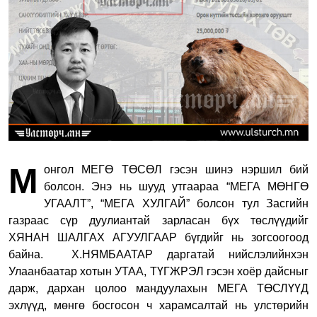
М
онгол МЕГӨ ТӨСӨЛ гэсэн шинэ нэршил бий
болсон. Энэ нь шууд утгаараа “МЕГА МӨНГӨ
УГААЛТ”, “МЕГА ХУЛГАЙ” болсон тул Засгийн
газраас сүр дуулиантай зарласан бүх төслүүдийг
ХЯНАН ШАЛГАХ АГУУЛГААР бүгдийг нь зогсоогоод
байна.
Х.НЯМБААТАР даргатай нийслэлийнхэн
Улаанбаатар хотын УТАА, ТҮГЖРЭЛ гэсэн хоёр дайсныг
дарж, дархан цолоо мандуулахын МЕГА ТӨСЛҮҮД
эхлүүд, мөнгө босгосон ч харамсалтай нь улстөрийн