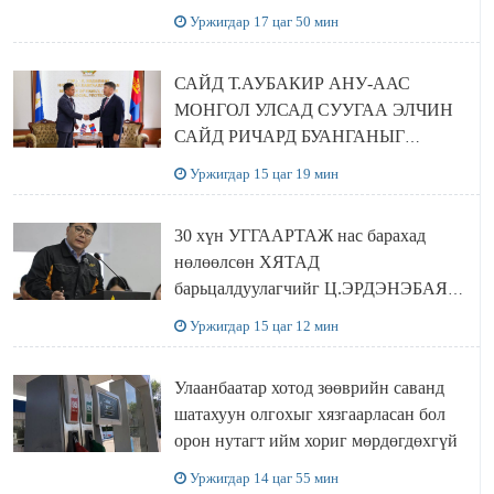
шийдвэрлэхээр болов
Уржигдар 17 цаг 50 мин
САЙД Т.АУБАКИР АНУ-ААС
МОНГОЛ УЛСАД СУУГАА ЭЛЧИН
САЙД РИЧАРД БУАНГАНЫГ
ХҮЛЭЭН АВЧ УУЛЗЛАА
Уржигдар 15 цаг 19 мин
30 хүн УГГААРТАЖ нас барахад
нөлөөлсөн ХЯТАД
барьцалдуулагчийг Ц.ЭРДЭНЭБАЯР
захирал дахин худалдаж авахаар
Уржигдар 15 цаг 12 мин
болжээ
Улаанбаатар хотод зөөврийн саванд
шатахуун олгохыг хязгаарласан бол
орон нутагт ийм хориг мөрдөгдөхгүй
Уржигдар 14 цаг 55 мин