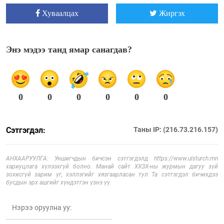
Хуваалцах
Жиргэх
Энэ мэдээ танд ямар санагдав?
0
0
0
0
0
0
Сэтгэгдэл:
Таны IP: (216.73.216.157)
АНХААРУУЛГА: Уншигчдын бичсэн сэтгэгдэлд https://www.ulsturch.mn
хариуцлага хүлээхгүй болно. Манай сайт ХХЗХ-ны журмын дагуу зүй
зохисгүй зарим үг, хэллэгийг хязгаарласан тул Та сэтгэгдэл бичихдээ
бусдын эрх ашгийг хүндэтгэн үзнэ үү.