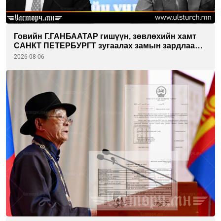
Говийн Г.ГАНБААТАР гишүүн, зөвлөхийн хамт
САНКТ ПЕТЕРБУРГТ зугаалах замын зардлаа
“ИНҮТ” ТӨХХК даажээ
2026-08-06