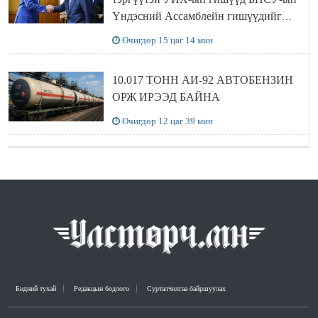
Үндэсний Ассамблейн гишүүдийг
хүлээн авч уулзав
Өчигдөр 15 цаг 14 мин
10.017 ТОНН АИ-92 АВТОБЕНЗИН
ОРЖ ИРЭЭД БАЙНА
Өчигдөр 12 цаг 39 мин
Бидний тухай
Редакцын бодлого
Сурталчилгаа байршуулах