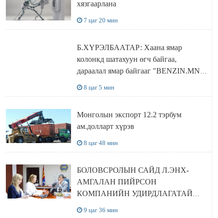
хязгаарлана
7 цаг 20 мин
Б.ХҮРЭЛБААТАР: Хаана ямар
колонкд шатахуун өгч байгаа,
дараалал ямар байгааг "BENZIN.MN”
сайтаас харах боломжтой
8 цаг 5 мин
Монголын экспорт 12.2 тэрбум
ам.долларт хүрэв
8 цаг 48 мин
БОЛОВСРОЛЫН САЙД Л.ЭНХ-
АМГАЛАН ПИЙРСОН
КОМПАНИЙН УДИРДЛАГАТАЙ
УУЛЗЛАА
9 цаг 36 мин