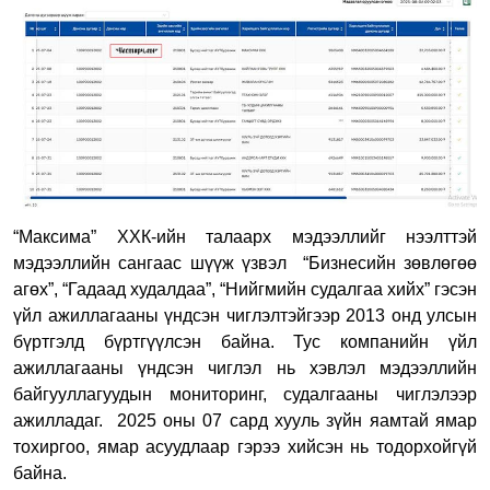
“Максима” ХХК-ийн талаарх мэдээллийг нээлттэй
мэдээллийн сангаас шүүж үзвэл
“Бизнесийн зөвлөгөө
агөх”, “Гадаад худалдаа”, “Нийгмийн судалгаа хийх” гэсэн
үйл ажиллагааны үндсэн чиглэлтэйгээр 2013 онд улсын
бүртгэлд бүртгүүлсэн байна. Тус компанийн үйл
ажиллагааны үндсэн чиглэл нь хэвлэл мэдээллийн
байгууллагуудын мониторинг, судалгааны чиглэлээр
ажилладаг. 2025 оны 07 сард хууль зүйн яамтай ямар
тохиргоо, ямар асуудлаар гэрээ хийсэн нь тодорхойгүй
байна.