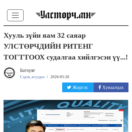
Хууль зүйн яам 32 саяар
УЛСТӨРЧДИЙН РИТЕНГ
ТОГТТООХ судалгаа хийлгэсэн үү...!
Батхуяг
Сэдэв, асуудал
/
2026-05-20
Жиргэх
Хуваалцах