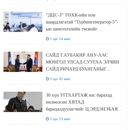
хамтран хэрэгжүүлнэ
"ДЦС-3” ТӨХК-ийн нэн
шаардлагатай “Турбингенератор-5”-
ын шинэчлэлийн төсвийг
шийдвэрлэхээр болов
1 цаг 14 мин
САЙД Т.АУБАКИР АНУ-ААС
МОНГОЛ УЛСАД СУУГАА ЭЛЧИН
САЙД РИЧАРД БУАНГАНЫГ
ХҮЛЭЭН АВЧ УУЛЗЛАА
3 цаг 45 мин
30 хүн УГГААРТАЖ нас барахад
нөлөөлсөн ХЯТАД
барьцалдуулагчийг Ц.ЭРДЭНЭБАЯР
захирал дахин худалдаж авахаар
3 цаг 53 мин
болжээ