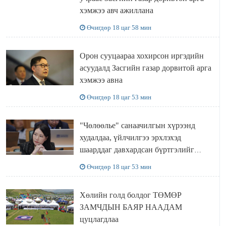
хэмжээ авч ажиллана
Өчигдөр 18 цаг 58 мин
Орон сууцаараа хохирсон иргэдийн
асуудалд Засгийн газар дорвитой арга
хэмжээ авна
Өчигдөр 18 цаг 53 мин
"Чөлөөлье" санаачилгын хүрээнд
худалдаа, үйлчилгээ эрхлэхэд
шаарддаг давхардсан бүртгэлийг
хүчингүй болгох тогтоолын төслийг
Өчигдөр 18 цаг 53 мин
баталлаа
Хөлийн голд болдог ТӨМӨР
ЗАМЧДЫН БАЯР НААДАМ
цуцлагдлаа