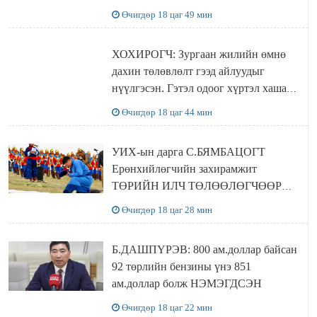
Өчигдөр 18 цаг 49 мин
ХОХИРОГЧ: Зургаан жилийн өмнө
дахин төлөвлөлт гээд айлуудыг
нүүлгэсэн. Гэтэл одоог хүртэл хашаа
байшин ч байхгүй, орон сууц ч
Өчигдөр 18 цаг 44 мин
байхгүй хаана амьдрахаа мэдэхгүй явж
байна
УИХ-ын дарга С.БЯМБАЦОГТ
Ерөнхийлөгчийн захирамжит
ТӨРИЙН ИЛЧ ТӨЛӨӨЛӨГЧӨӨР
Сутай хайрханы тахилгад оролцжээ
Өчигдөр 18 цаг 28 мин
Б.ДАШПҮРЭВ: 800 ам.доллар байсан
92 төрлийн бензины үнэ 851
ам.доллар болж НЭМЭГДСЭН
Өчигдөр 18 цаг 22 мин