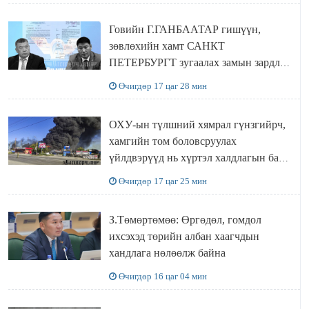
Говийн Г.ГАНБААТАР гишүүн,
зөвлөхийн хамт САНКТ
ПЕТЕРБУРГТ зугаалах замын зардлаа
“ИНҮТ” ТӨХХК даажээ
Өчигдөр 17 цаг 28 мин
ОХУ-ын түлшний хямрал гүнзгийрч,
хамгийн том боловсруулах
үйлдвэрүүд нь хүртэл халдлагын бай
болов
Өчигдөр 17 цаг 25 мин
З.Төмөртөмөө: Өргөдөл, гомдол
ихсэхэд төрийн албан хаагчдын
хандлага нөлөөлж байна
Өчигдөр 16 цаг 04 мин