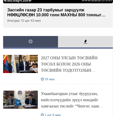
Засгийн газар 23 тэрбумыг зарцуулж
НӨӨЦЛӨСӨН 10.000 тонн МАХНЫ 800 тонныг
ХЭН ХУЛГЙАЛСАН бэ...
Өчигдөр 10 цаг 43 мин
2027 ОНЫ УЛСЫН ТӨСВИЙН
ТӨСӨЛ БОЛОН 2026 ОНЫ
ТӨСВИЙН ТОДОТГОЛЫН
ТӨСЛИЙН ОЛОН НИЙТИЙН
39 мин
ХЭЛЭЛЦҮҮЛЭГ БОЛЛОО
Улаанбаатарын утааг бууруулах,
нийслэлчүүдийн эрүүл мэндийг
хамгаалах төслийг “Чингис хаан
баялгийн сан нэгдэл” ХХК-тай
1 цаг 8 мин