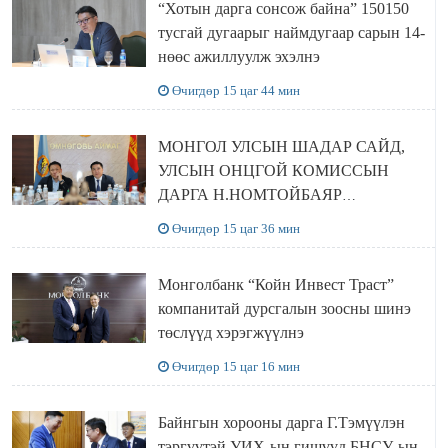
“Хотын дарга сонсож байна” 150150
тусгай дугаарыг наймдугаар сарын 14-
нөөс ажиллуулж эхэлнэ
Өчигдөр 15 цаг 44 мин
МОНГОЛ УЛСЫН ШАДАР САЙД,
УЛСЫН ОНЦГОЙ КОМИССЫН
ДАРГА Н.НОМТОЙБАЯР
ӨМНӨГОВЬ АЙМАГТ
Өчигдөр 15 цаг 36 мин
АЖИЛЛАЛАА
Монголбанк “Койн Инвест Траст”
компанитай дурсгалын зоосны шинэ
төслүүд хэрэгжүүлнэ
Өчигдөр 15 цаг 16 мин
Байнгын хорооны дарга Г.Тэмүүлэн
тэргүүтэй УИХ-ын гишүүд БНСУ-ын