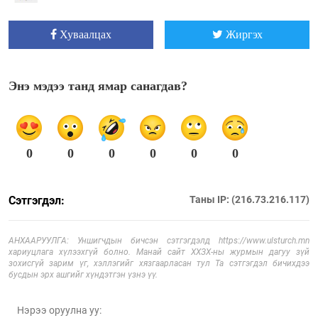
Хуваалцах
Жиргэх
Энэ мэдээ танд ямар санагдав?
0
0
0
0
0
0
Сэтгэгдэл:
Таны IP: (216.73.216.117)
АНХААРУУЛГА: Уншигчдын бичсэн сэтгэгдэлд https://www.ulsturch.mn
хариуцлага хүлээхгүй болно. Манай сайт ХХЗХ-ны журмын дагуу зүй
зохисгүй зарим үг, хэллэгийг хязгаарласан тул Та сэтгэгдэл бичихдээ
бусдын эрх ашгийг хүндэтгэн үзнэ үү.