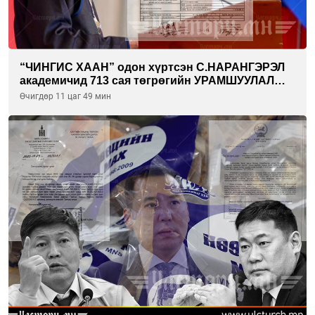
“ЧИНГИС ХААН” одон хүртсэн С.НАРАНГЭРЭЛ
академичид 713 сая төгрөгийн УРАМШУУЛАЛ
олгожээ
Өчигдөр 11 цаг 49 мин