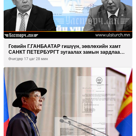
Говийн Г.ГАНБААТАР гишүүн, зөвлөхийн хамт
САНКТ ПЕТЕРБУРГТ зугаалах замын зардлаа
“ИНҮТ” ТӨХХК даажээ
Өчигдөр 17 цаг 28 мин