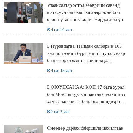
Улаанбаатар хотод зөөврийн саванд
шатахуун олгохыг хязгаарласан бол
орон нутагт ийм хориг мөрдөгдөхгүй
4 цаг 10 мин
Б.Пүрэвдагва: Найман салбарын 103
үйлчилгээний бүртгэлийг цуцалснаар
бизнес эрхлэхэд таатай нөхцөл
бүрдэнэ
4 цаг 48 мин
Б.ОЮУНСАНАА: КОП-17 бага хурал
бол Монголчуудын байгаль дэлхийгээ
хамгаалж байгаа бодлого шийдвэрийг
ДЭЛХИЙД СУРТАЛЧИЛАХ гол
7 цаг 2 мин
бодлого
Өнөөдөр дараах байршилд цахилгаан