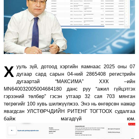
Х
ууль зүй, дотоод хэргийн яамнаас 2025 оны 07
дугаар сард сарын 04-ний 2865408 регистрийн
дугаартай “МАКСИМА” ХХК –ийн
MN640032005004684180 данс руу “ажил гүйцэтгэх
гэрээний төлбөр” гэсэн утгаар 32 сая 703 мянган
төгрөгийг 100 хувь шилжүүлжээ. Энэ нь өнгөрсөн намар
явагдсан УЛСТӨРЧДИЙН РИТЕНГ ТОГТООХ судалгаа
байж магадгүй юм.