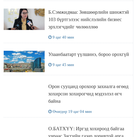
Б.Сэмжидмаа: Зөвшөөрлийн шинжтэй
103 бүртгэлээс нийслэлийн бизнес
эрхлэгчдийг чөлөөллөө
9 цаг 40 мин
Улаанбаатарт үүлшинэ, бороо орохгүй
9 цаг 45 мин
Орон сууцанд орохоор захиалга өгөөд
хохирсон хохирогчид мэдээлэл өгч
байна
Өчигдөр 19 цаг 04 мин
О.БАТХҮҮ: Иргэд хохироод байгаа
учраас Засгийн газар доривтой арга