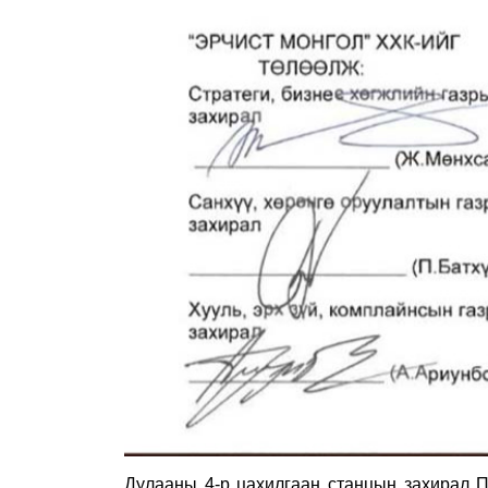
Дулааны 4-р цахилгаан станцын захирал 