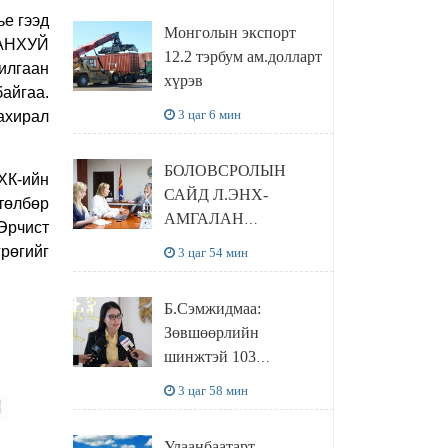
сайтаас харах
е гээд
Монголын экспорт
боломжтой
РАНХУЙ
12.2 тэрбум ам.долларт
илгаан
хүрэв
байгаа.
3 цаг 6 мин
захирал
БОЛОВСРОЛЫН
ХК-ийн
САЙД Л.ЭНХ-
төлбөр
АМГАЛАН
Эрчист
ПИЙРСОН
грөгийг
3 цаг 54 мин
КОМПАНИЙН
УДИРДЛАГАТАЙ
Б.Сэмжидмаа:
УУЛЗЛАА
Зөвшөөрлийн
шинжтэй 103
бүртгэлээс
3 цаг 58 мин
нийслэлийн бизнес
эрхлэгчдийг
Улаанбаатарт