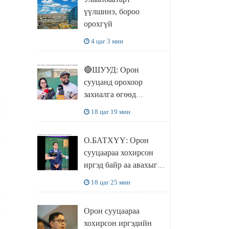
чөлөөллөө
үүлшинэ, бороо
орохгүй
4 цаг 3 мин
🔴ШУУД: Орон
сууцанд орохоор
захиалга өгөөд
хохирсон хохирогчид
18 цаг 19 мин
мэдээлэл өгч байна
О.БАТХҮҮ: Орон
сууцаараа хохирсон
иргэд байр аа авахыг л
хүсэж байна. Иргэд
18 цаг 25 мин
хохироод байгаа
учраас Засгийн газар
Орон сууцаараа
доривтой арга хэмжээ
хохирсон иргэдийн
авч ажиллана