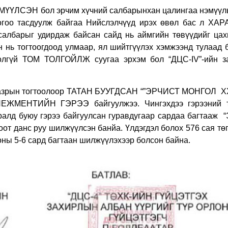
МҮҮЛСЭН бол эрчим хүчний салбарынхан цалингаа нэмүүль
 тогоо тасдуулж байгаа Нийслэлчүүд ирэх өвөл бас л ХА
салбарыг удирдаж байсан сайд нь аймгийн төвүүдийг цах
н нь тогтоогдоод улмаар, ял шийтгүүлэх хэмжээнд тулаад 
цолгүй ТОМ ТОЛГОЙЛЖ суугаа эрхэм бол “ДЦС-
IV
”-ийн 
н газрын тогтоолоор ТАТАН БУУГДСАН “”ЭРЧИСТ МОНГОЛ Х
НЕЖМЕНТИЙН ГЭРЭЭ байгуулжээ. Чингэхдээ гэрээний 
иралд буюу гэрээ байгуулсан гуравдугаар сардаа багтааж
“
от данс руу шилжүүлсэн банйа. Үлдэгдэл болох 576 сая тө
ны 5-6 сард багтаан шилжүүлэхээр болсон байна.