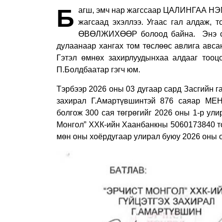
Б
агш, эмч нар жагссаар ЦАЛИНГАА НЭ
жагсаад эхэллээ. Угаас гал алдаж,
ӨВӨЛЖИХӨӨР болоод байна.
Энэ 
дулаанаар хангах том төслөөс авлига авса
Гэтэл өмнөх захирлуудынхаа алдааг тоо
П.Болдбаатар гэгч юм.
Тэрбээр 2026 оны 03 дугаар сард Засгий
захирал Г.Амартүвшинтэй 876 саяар МЕ
болгож 300 сая төгрөгийг 2026 оны 1-р ул
Монгол” ХХК-ийн Хаанбанкны 5060173840 то
мөн оны хоёрдугаар улирал буюу 2026 оны о