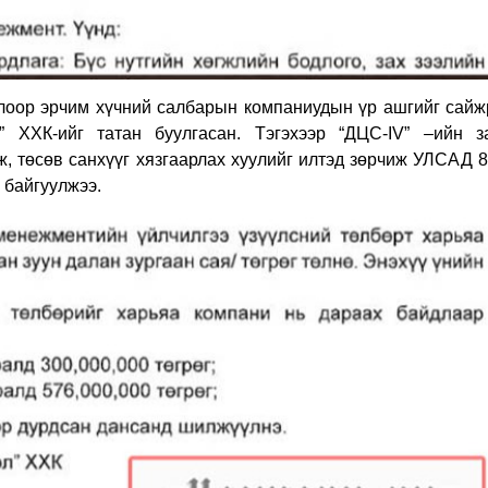
олоор эрчим хүчний салбарын компаниудын үр ашгийг сайж
” ХХК-ийг татан буулгасан. Тэгэхээр “ДЦС-
IV
” –ийн з
төсөв санхүүг хязгаарлах хуулийг илтэд зөрчиж УЛСАД 8
 байгуулжээ.