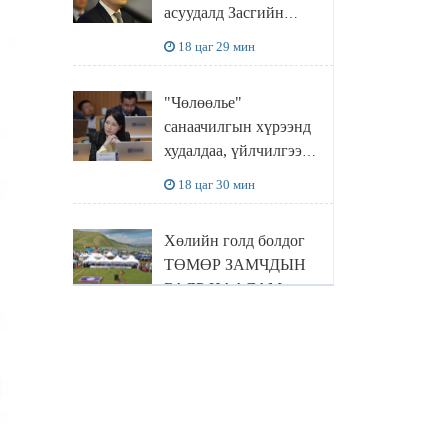
асуудалд Засгийн
газар дорвитой арга
18 цаг 29 мин
хэмжээ авна
"Чөлөөлье"
санаачилгын хүрээнд
худалдаа, үйлчилгээ
эрхлэхэд шаарддаг
18 цаг 30 мин
давхардсан
бүртгэлийг хүчингүй
Хөлийн голд болдог
болгох тогтоолын
ТӨМӨР ЗАМЧДЫН
төслийг баталлаа
БАЯР НААДАМ
цуцлагдлаа
18 цаг 33 мин
ХОХИРОГЧ: Зургаан
жилийн өмнө дахин
төлөвлөлт гээд