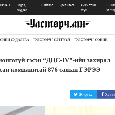
UPDATE
Сэдэв,
Нийтлэл
Ярилцлага
Амжилтын
Онцл
асуудал
түүх
улстө
СНИЙ СУДАЛГАА
"УЛСТӨРЧ" СЭТГҮҮЛ
"УЛСТӨРЧ" СОНИН
мөнгөгүй гэсэн “ДЦС-IV”-ийн захирал
сан компанитай 876 саяын ГЭРЭЭ
Жиргэх
Хуваа