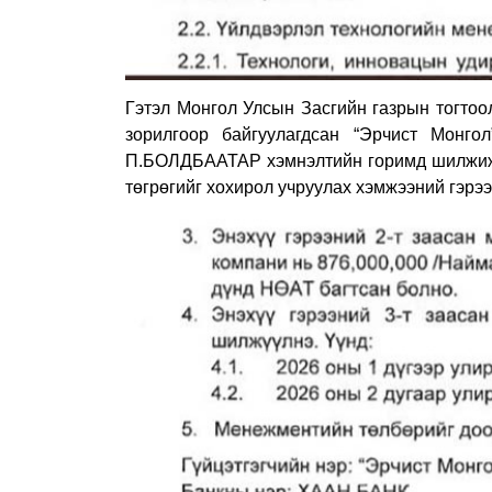
Гэтэл Монгол Улсын Засгийн газрын тогто
зорилгоор байгуулагдсан “Эрчист Монгол
П.БОЛДБААТАР хэмнэлтийн горимд шилжиж, 
төгрөгийг хохирол учруулах хэмжээний гэрээ