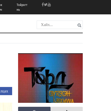
ох
Тойрогт
рч
нь
лцах