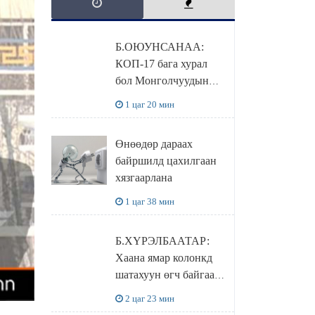
Б.ОЮУНСАНАА:
КОП-17 бага хурал
бол Монголчуудын
байгаль дэлхийгээ
1 цаг 20 мин
хамгаалж байгаа
бодлого шийдвэрийг
Өнөөдөр дараах
ДЭЛХИЙД
байршилд цахилгаан
СУРТАЛЧИЛАХ гол
хязгаарлана
бодлого
1 цаг 38 мин
Б.ХҮРЭЛБААТАР:
Хаана ямар колонкд
шатахуун өгч байгаа,
дараалал ямар байгааг
2 цаг 23 мин
"BENZIN.MN”