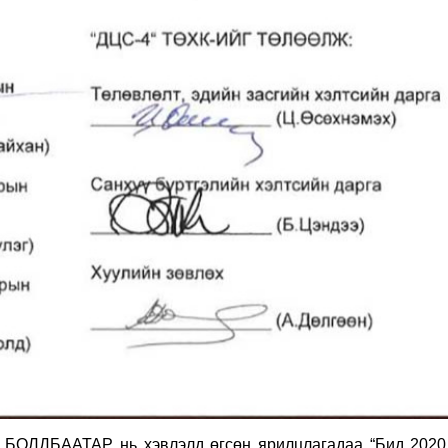
П.БОЛДБААТАР нь хэвлэлд өгсөн ярилцлагадаа “Бид 2020