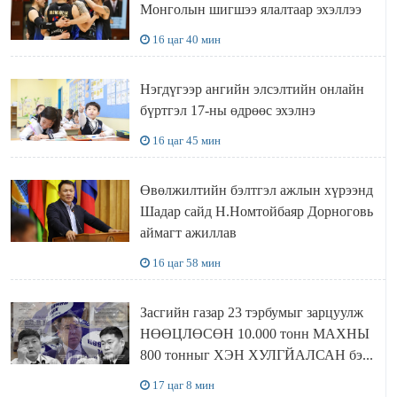
Монголын шигшээ ялалтаар эхэллээ
16 цаг 40 мин
Нэгдүгээр ангийн элсэлтийн онлайн
бүртгэл 17-ны өдрөөс эхэлнэ
16 цаг 45 мин
Өвөлжилтийн бэлтгэл ажлын хүрээнд
Шадар сайд Н.Номтойбаяр Дорноговь
аймагт ажиллав
16 цаг 58 мин
Засгийн газар 23 тэрбумыг зарцуулж
НӨӨЦЛӨСӨН 10.000 тонн МАХНЫ
800 тонныг ХЭН ХУЛГЙАЛСАН бэ...
17 цаг 8 мин