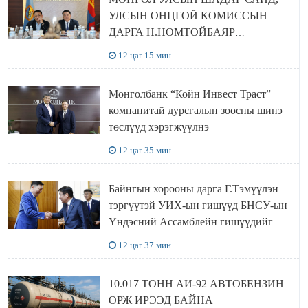
УЛСЫН ОНЦГОЙ КОМИССЫН
ДАРГА Н.НОМТОЙБАЯР
ӨМНӨГОВЬ АЙМАГТ
12 цаг 15 мин
АЖИЛЛАЛАА
Монголбанк “Койн Инвест Траст”
компанитай дурсгалын зоосны шинэ
төслүүд хэрэгжүүлнэ
12 цаг 35 мин
Байнгын хорооны дарга Г.Тэмүүлэн
тэргүүтэй УИХ-ын гишүүд БНСУ-ын
Үндэсний Ассамблейн гишүүдийг
хүлээн авч уулзав
12 цаг 37 мин
10.017 ТОНН АИ-92 АВТОБЕНЗИН
ОРЖ ИРЭЭД БАЙНА