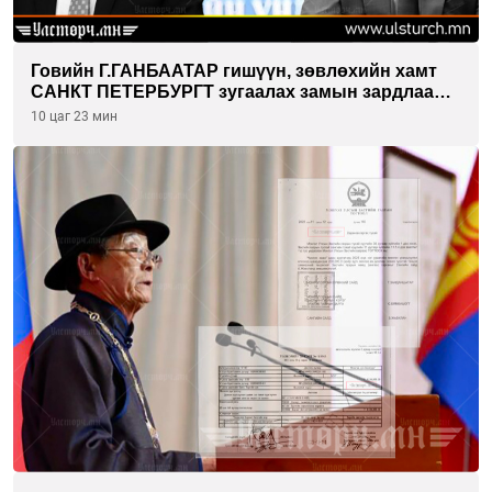
Говийн Г.ГАНБААТАР гишүүн, зөвлөхийн хамт
САНКТ ПЕТЕРБУРГТ зугаалах замын зардлаа
“ИНҮТ” ТӨХХК даажээ
10 цаг 23 мин