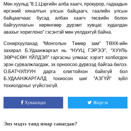
Мөн хуульд “8.1.Цэргийн алба хаагч, прокурор, гадаадын
иргэний хяналтын улсын байцаагч, гаалийн улсын
байцаагчаас бусад албан хаагч төсвийн болон
байгууллагын хөрөнгөөр дүрэмт хувцас худалдан
авахыг хориглоно” гэсэнтэй мөн уялдахгүй байна.
Сонирхуулахад “Монголын Төмөр зам” ТӨХК-ийн
захирал Б.Удаанжаргал нь “НУУЦ ГЭРЭЭ”, “ХУУЛЬ
ЗӨРЧСӨН ҮЙЛДЭЛ” гаргасны улмаас хэрэгт холбогдон
эрэн сурвалжлагдаж, эх орноосоо дүрвээд байгаа билээ.
О.БАТЧУЛУУН дарга олигтойхон байхгүй бол
Б.УДААНЖАРГАЛД тохиосон шиг “АЗГҮЙ” зүйл
тохиолдохыг үгүйсгэхгүй.
Хуваалцах
Жиргэх
Энэ мэдээ танд ямар санагдав?