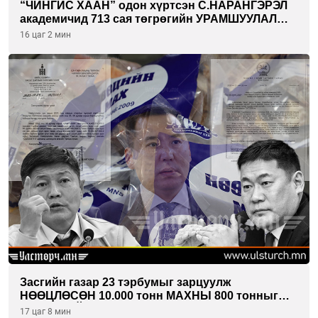
“ЧИНГИС ХААН” одон хүртсэн С.НАРАНГЭРЭЛ
академичид 713 сая төгрөгийн УРАМШУУЛАЛ
олгожээ
16 цаг 2 мин
Засгийн газар 23 тэрбумыг зарцуулж
НӨӨЦЛӨСӨН 10.000 тонн МАХНЫ 800 тонныг
ХЭН ХУЛГЙАЛСАН бэ...
17 цаг 8 мин