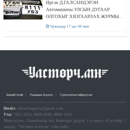
Иргэн Д.ГАЛСАНЦЭРЭН
Автомашины УЛСЫН ДУГААР
ОЛГОХЫГ ХЯЗГААРЛАХ ЖУРМЫГ
ЦУЦЛУУЛАХ санал гаргажээ
Уржигдар 17 цаг 48 мин
Бидний тухай
Редакцын бодлого
Сурталчилгаа байршуулах
Имэйл:
ulsturchagency@gmail.com
Утас:
7011-1924, 8088-4848, 8888-1924
Монгол улс, Улаанбаатар хот, Баянзүрх дүүрэг, 1-р хороо, 41-р байр, 1
давхар, "Улстөрч агентлаг"-ийн байр