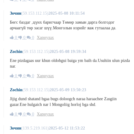
Зочин
(59.153.112.15)
2025-05-08 10:11:54
Бөгс баздаг ,цүнх баригчаар Төмөр замын дарга болгодог
арчаагүй төр засаг шүү.Монголын нэрийг яаж гутаалаа да.
0
0
0
Хариулах
Zochin
(59.153.112.15)
2025-05-08 19:59:34
Ene pizdagaas uur khun oldohgui baiga ym baih da.Usuhiin ulun pizda
nar.
0
0
0
Хариулах
Zochin
(59.153.112.15)
2025-05-09 13:50:23
Jijig dund shatand bgaa bugs doloogch naraa haraachee Zasgiin
gazar.Ene hulgaich nar l Mongoliig horloj bga shd.
0
0
0
Хариулах
Зочин
(139.5.219.161)
2025-05-12 11:53:22