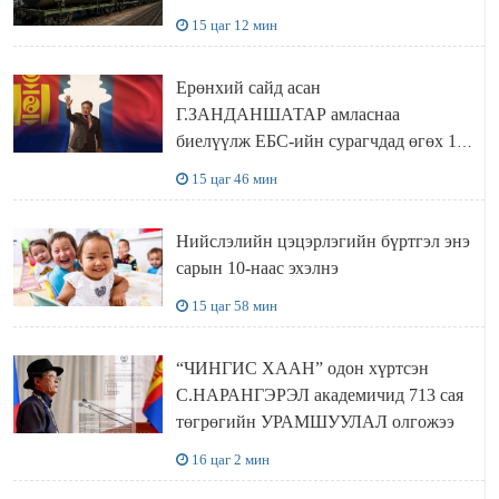
15 цаг 12 мин
Ерөнхий сайд асан
Г.ЗАНДАНШАТАР амласнаа
биелүүлж ЕБС-ийн сурагчдад өгөх 10.
МЯНГАН ШАТРАА хүлээн авчээ
15 цаг 46 мин
Нийслэлийн цэцэрлэгийн бүртгэл энэ
сарын 10-наас эхэлнэ
15 цаг 58 мин
“ЧИНГИС ХААН” одон хүртсэн
С.НАРАНГЭРЭЛ академичид 713 сая
төгрөгийн УРАМШУУЛАЛ олгожээ
16 цаг 2 мин