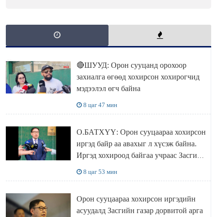
🔴ШУУД: Орон сууцанд орохоор
захиалга өгөөд хохирсон хохирогчид
мэдээлэл өгч байна
8 цаг 47 мин
О.БАТХҮҮ: Орон сууцаараа хохирсон
иргэд байр аа авахыг л хүсэж байна.
Иргэд хохироод байгаа учраас Засгийн
газар доривтой арга хэмжээ авч
8 цаг 53 мин
ажиллана
Орон сууцаараа хохирсон иргэдийн
асуудалд Засгийн газар дорвитой арга