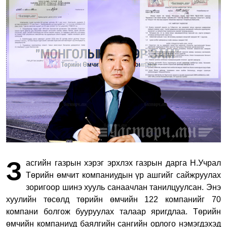
З
асгийн газрын хэрэг эрхлэх газрын дарга Н.Учрал
Төрийн өмчит компаниудын үр ашгийг сайжруулах
зоригоор шинэ хууль санаачлан танилцуулсан. Энэ
хуулийн төсөлд төрийн өмчийн 122 компанийг 70
компани болгож бууруулах талаар яригдлаа. Төрийн
өмчийн компаниуд баялгийн сангийн орлого нэмэгдэхэд