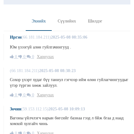
Эхнийх
Сүүлийнх
Шилдэг
Иргэн
(66.181.184.211)
2025-05-08 08:35:06
Юм үзээгүй алөн гуйлгачингууд .
0
0
0
Хариулах
(66.181.184.211)
2025-05-08 08:38:23
Сохор үхэрт худаг бүү таниул гэгчээр ийм өлөн гуйлагчингуудыг
үтэр түргэн хөөж зайлуул.
0
0
0
Хариулах
Зочин
(59.153.112.15)
2025-05-08 10:09:13
Вагоны үйлчлэгч нарын бөгсийг базнаа гээд л бйж бгаа д наад
хомхой хулгайч чинь
0
0
0
Хариулах