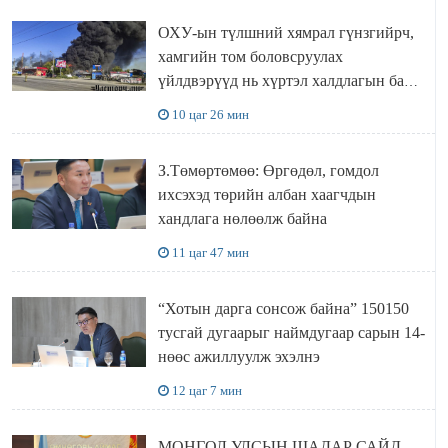
ОХУ-ын түлшний хямрал гүнзгийрч,
хамгийн том боловсруулах
үйлдвэрүүд нь хүртэл халдлагын бай
болов
10 цаг 26 мин
З.Төмөртөмөө: Өргөдөл, гомдол
ихсэхэд төрийн албан хаагчдын
хандлага нөлөөлж байна
11 цаг 47 мин
“Хотын дарга сонсож байна” 150150
тусгай дугаарыг наймдугаар сарын 14-
нөөс ажиллуулж эхэлнэ
12 цаг 7 мин
МОНГОЛ УЛСЫН ШАДАР САЙД,