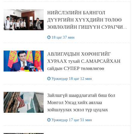
НИЙСЛЭЛИЙН БАЯНГОЛ
ДҮҮРГИЙН ХҮҮХДИЙН ТӨЛӨӨ
ЗӨВЛӨЛИЙН ГИШҮҮН СУРАГЧИД
БОЛОВСРОЛЫН ЯАМАНД
18 цаг 37 мин
ЗОЧИЛЛОО
АВЛИГАЧДЫН ХӨРӨНГИЙГ
ХУРААХ тухай С.АМАРСАЙХАН
сайдын СУПЕР төлөвлөгөө
Уржигдар 18 цаг 12 мин
Зайлшгүй шаардлагатай биш бол
Монгол Улсад хийх аяллаа
хойшлуулах эсвэл түр цуцлах
Уржигдар 17 цаг 51 мин