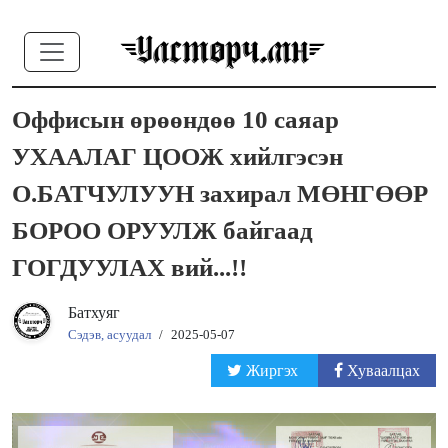
Оффисын өрөөндөө 10 саяар
УХААЛАГ ЦООЖ хийлгэсэн
О.БАТЧУЛУУН захирал МӨНГӨӨР
БОРОО ОРУУЛЖ байгаад
ГОГДУУЛАХ вий...!!
Батхуяг
Сэдэв, асуудал
/
2025-05-07
Жиргэх
Хуваалцах