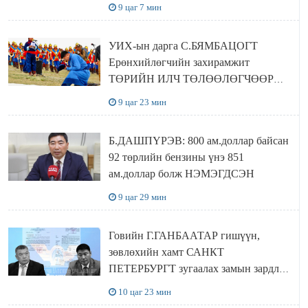
байшин ч байхгүй, орон сууц ч
9 цаг 7 мин
байхгүй хаана амьдрахаа мэдэхгүй явж
байна
УИХ-ын дарга С.БЯМБАЦОГТ
Ерөнхийлөгчийн захирамжит
ТӨРИЙН ИЛЧ ТӨЛӨӨЛӨГЧӨӨР
Сутай хайрханы тахилгад оролцжээ
9 цаг 23 мин
Б.ДАШПҮРЭВ: 800 ам.доллар байсан
92 төрлийн бензины үнэ 851
ам.доллар болж НЭМЭГДСЭН
9 цаг 29 мин
Говийн Г.ГАНБААТАР гишүүн,
зөвлөхийн хамт САНКТ
ПЕТЕРБУРГТ зугаалах замын зардлаа
“ИНҮТ” ТӨХХК даажээ
10 цаг 23 мин