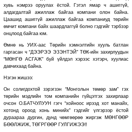
хувь нэмрээ оруулах ёстой. Гэтэл ямар ч ашиггүй,
алдагдалтай ажиллаж байгаа компани олон байна.
Цаашид ашиггүй ажиллаж байгаа компаниуд төрийн
өмчит компани байх шаардлаггүй болно гэдгийг тэрбээр
онцлоод байгаа юм.
Өмнө нь УИХ-аас Төрийн хэмнэлтийн хууль батлан
гаргасан ч “ДЭЭРЭЭ ЭЗЭНТЭЙ” ТӨК-ийн захирлуудын
“МӨНГӨ АСГАЖ” буй үйлдэл хэрээс хэтэрч, хуулиас
давчихаад байна.
Нэгэн жишээ:
Он солигдохтой зэрэгзэн “Монголын төмөр зам” гэх
төрийн мэдлийн том компанийн гүйцэтгэх захирлаар
очсон О.БАТЧУЛУУН гэгч “хойноос ирээд хот манайх,
хотонд ороод хонь минийх” гэдгийг үлгэрээр ёстой
дураараа дургин, дунд чөмгөөрөө жиргэж МӨНГӨӨР
БӨӨЛЖИЖ, ТӨГРГӨӨР ГУЛГИЖЭЭ
!!