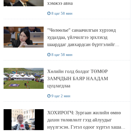
хэмжээ авна
8 цаг 58 мин
"Чөлөөлье" санаачилгын хүрээнд
худалдаа, үйлчилгээ эрхлэхэд
шаарддаг давхардсан бүртгэлийг
хүчингүй болгох тогтоолын төслийг
8 цаг 58 мин
баталлаа
Хөлийн голд болдог ТӨМӨР
ЗАМЧДЫН БАЯР НААДАМ
цуцлагдлаа
9 цаг 2 мин
ХОХИРОГЧ: Зургаан жилийн өмнө
дахин төлөвлөлт гээд айлуудыг
нүүлгэсэн. Гэтэл одоог хүртэл хашаа