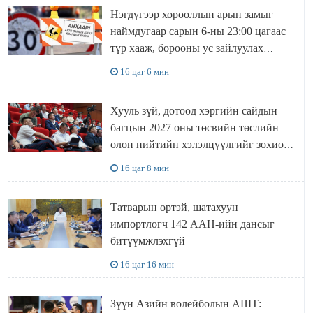
Нэгдүгээр хорооллын арын замыг
наймдугаар сарын 6-ны 23:00 цагаас
түр хааж, борооны ус зайлуулах
шугамын хөндлөн сэтэлгээ хийнэ
16 цаг 6 мин
Хууль зүй, дотоод хэргийн сайдын
багцын 2027 оны төсвийн төслийн
олон нийтийн хэлэлцүүлгийг зохион
байгууллаа
16 цаг 8 мин
Татварын өртэй, шатахуун
импортлогч 142 ААН-ийн дансыг
битүүмжлэхгүй
16 цаг 16 мин
Зүүн Азийн волейболын АШТ: