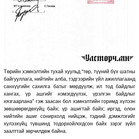
Төрийн хэмнэлтийн тухай хуульд “төр, түүний бүх шатны
байгууллага, нийтийн алба, тэдгээрийн үйл ажиллагаанд
санхүүгийн сахилга батыг мөрдүүлж, ил тод байдлыг
хангах, үр ашгийг нэмэгдүүлэх, үрэлгэн байдлыг
хязгаарлана” гэж заасан бол хэмнэлтийн горимд хүлээн
зөвшөөрөгдөхүйц байх; үр ашигтай байх; иргэд, олон
нийтийн ашиг сонирхолд нийцэж, тэдний дэмжлэгийг
хүлээхүйц түвшинд тодорхойлогдсон байх зэрэг зүйл
заалттай зөрчилдөж байна.