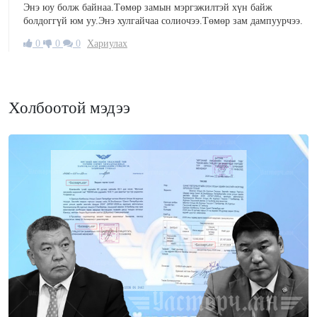
Энэ юу болж байнаа.Төмөр замын мэргэжилтэй хүн байж
болдоггүй юм уу.Энэ хулгайчаа солиочээ.Төмөр зам дампуурчээ.
0
0
0
Хариулах
Холбоотой мэдээ