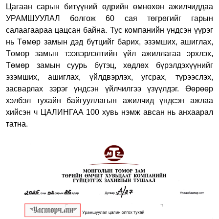
Цагаан сарын битүүний өдрийн өмнөхөн ажилчиддаа
УРАМШУУЛАЛ болгож 60 сая төгрөгийг гарын
салаагаараа цацсан байна. Тус компанийн үндсэн үүрэг
нь Төмөр замын дэд бүтцийг барих, эзэмших, ашиглах,
Төмөр замын тээвэрлэлтийн үйл ажиллагаа эрхлэх,
Төмөр замын суурь бүтэц, хөдлөх бүрэлдэхүүнийг
эзэмших, ашиглах, үйлдвэрлэх, угсрах, түрээслэх,
засварлах зэрэг үндсэн үйлчилгээ үзүүлдэг.
Өөрөөр
хэлбэл тухайн байгууллагын ажилчид үндсэн ажлаа
хийсэн ч ЦАЛИНГАА 100 хувь нэмж авсан нь анхаарал
татна.