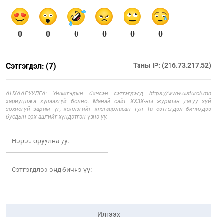
0
0
0
0
0
0
Сэтгэгдэл: (7)
Таны IP: (216.73.217.52)
АНХААРУУЛГА: Уншигчдын бичсэн сэтгэгдэлд https://www.ulsturch.mn
хариуцлага хүлээхгүй болно. Манай сайт ХХЗХ-ны журмын дагуу зүй
зохисгүй зарим үг, хэллэгийг хязгаарласан тул Та сэтгэгдэл бичихдээ
бусдын эрх ашгийг хүндэтгэн үзнэ үү.
Илгээх