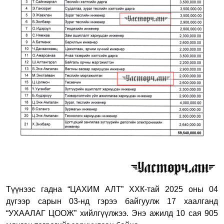
Түүнээс гадна “ЦАХИМ АЛТ” ХХК-тай 2025 оны 04
дүгээр сарын 03-нд гэрээ байгуулж 17 хаалганд
“УХААЛАГ ЦООЖ” хийлгүүлжээ. Энэ ажилд 10 сая 905