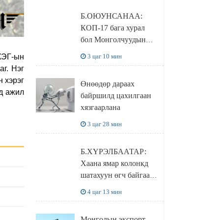
эрхлэхэд таатай
Б.ОЮУНСАНАА:
нөхцөл бүрдэнэ
КОП-17 бага хурал
бол Монголчуудын
байгаль дэлхийгээ
3 цаг 10 мин
ХЭГ-ын
хамгаалж байгаа
аг.
Нэг
бодлого шийдвэрийг
н хэрэг
Өнөөдөр дараах
ДЭЛХИЙД
д ажил
байршилд цахилгаан
СУРТАЛЧИЛАХ гол
хязгаарлана
бодлого
3 цаг 28 мин
Б.ХҮРЭЛБААТАР:
Хаана ямар колонкд
шатахуун өгч байгаа,
дараалал ямар байгааг
4 цаг 13 мин
"BENZIN.MN”
сайтаас харах
Монголын экспорт