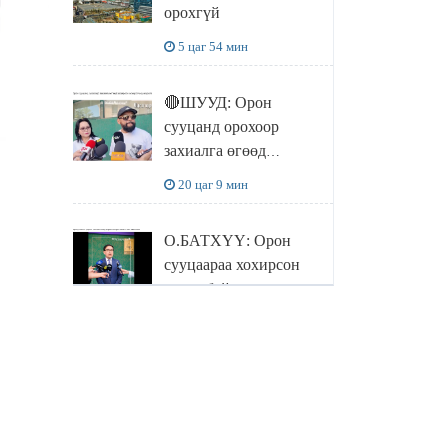
орохгүй
5 цаг 54 мин
🔴ШУУД: Орон
сууцанд орохоор
захиалга өгөөд
хохирсон хохирогчид
20 цаг 9 мин
мэдээлэл өгч байна
О.БАТХҮҮ: Орон
сууцаараа хохирсон
иргэд байр аа авахыг л
хүсэж байна. Иргэд
20 цаг 15 мин
хохироод байгаа
учраас Засгийн газар
Орон сууцаараа
доривтой арга хэмжээ
хохирсон иргэдийн
авч ажиллана
асуудалд Засгийн