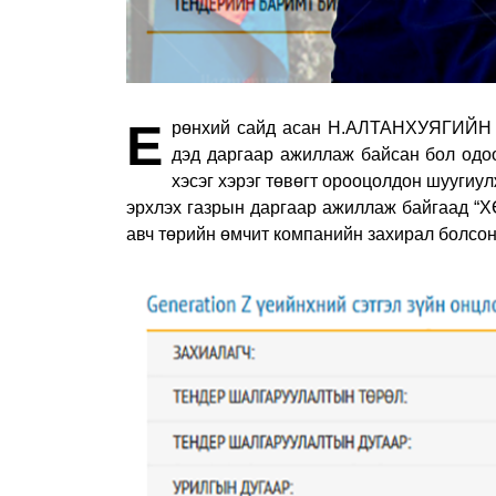
Е
рөнхий сайд асан Н.АЛТАНХУЯГИЙН х
дэд даргаар ажиллаж байсан бол одо
хэсэг хэрэг төвөгт орооцолдон шуугиу
эрхлэх газрын даргаар ажиллаж байгаад 
авч төрийн өмчит компанийн захирал болсон 