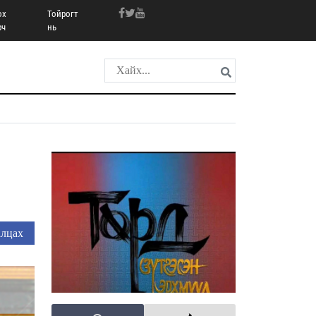
ох
Тойрогт
рч
нь
лцах