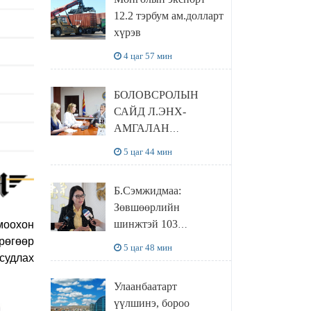
боломжтой
12.2 тэрбум ам.долларт
хүрэв
4 цаг 57 мин
БОЛОВСРОЛЫН
САЙД Л.ЭНХ-
АМГАЛАН
ПИЙРСОН
5 цаг 44 мин
КОМПАНИЙН
УДИРДЛАГАТАЙ
Б.Сэмжидмаа:
УУЛЗЛАА
Зөвшөөрлийн
шинжтэй 103
моохон
бүртгэлээс
грөгөөр
5 цаг 48 мин
нийслэлийн бизнес
 судлах
эрхлэгчдийг
Улаанбаатарт
чөлөөллөө
үүлшинэ, бороо