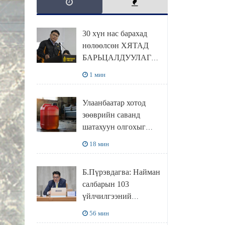
30 хүн нас барахад
нөлөөлсөн ХЯТАД
БАРЬЦАЛДУУЛАГЧАА
Ц.ЭРДЭНЭБАЯР
1 мин
захирал дахин
худалдаж авахаар
Улаанбаатар хотод
болжээ
зөөврийн саванд
шатахуун олгохыг
хязгаарласан бол орон
18 мин
нутагт ийм хориг
мөрдөгдөхгүй
Б.Пүрэвдагва: Найман
салбарын 103
үйлчилгээний
бүртгэлийг
56 мин
цуцалснаар бизнес