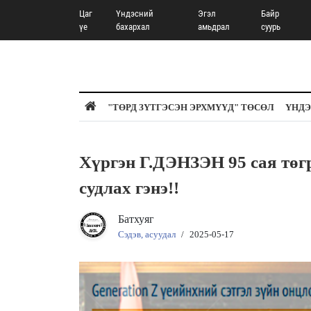
Цаг
Үндэсний
Эгэл
Байр
үе
бахархал
амьдрал
суурь
"ТӨРД ЗҮТГЭСЭН ЭРХМҮҮД" ТӨСӨЛ
ҮНДЭ
Хүргэн Г.ДЭНЗЭН 95 сая тө
судлах гэнэ!!
Батхуяг
Сэдэв, асуудал
/
2025-05-17