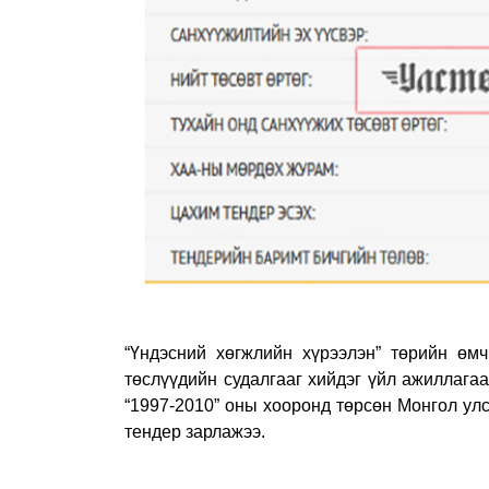
“Үндэсний хөгжлийн хүрээлэн” төрийн өм
төслүүдийн судалгааг хийдэг үйл ажиллагаа
“1997-2010” оны хооронд төрсөн Монгол улс
тендер зарлажээ.