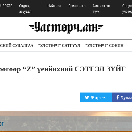
UPDATE
Сэдэв,
Нийтлэл
Ярилцлага
Амжилтын
Онцл
асуудал
түүх
улстө
СНИЙ СУДАЛГАА
"УЛСТӨРЧ" СЭТГҮҮЛ
"УЛСТӨРЧ" СОНИН
грөгөөр “Z” үеийнхний СЭТГЭЛ ЗҮЙГ
Жиргэх
Хуваа