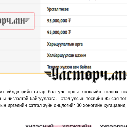
чит үйлдвэрийн газар бол улс орны хөгжлийн төлөөх то
ны чиглэлтэй байгууллага. Гэтэл улсын төсвийн 95 сая тө
ын иргэдийн сэтгэл зүйн онцлогийг 30 хоногийн хугацаанд