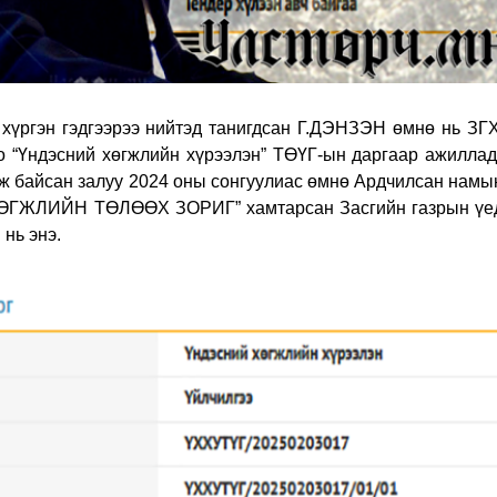
үргэн гэдгээрээ нийтэд танигдсан Г.ДЭНЗЭН өмнө нь ЗГ
о “Үндэсний хөгжлийн хүрээлэн” ТӨҮГ-ын даргаар ажиллад
лж байсан залуу 2024 оны сонгуулиас өмнө Ардчилсан намы
“ХӨГЖЛИЙН ТӨЛӨӨХ ЗОРИГ” хамтарсан Засгийн газрын үе
нь энэ.