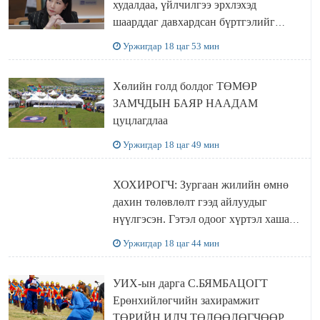
худалдаа, үйлчилгээ эрхлэхэд
шаарддаг давхардсан бүртгэлийг
хүчингүй болгох тогтоолын төслийг
Уржигдар 18 цаг 53 мин
баталлаа
Хөлийн голд болдог ТӨМӨР
ЗАМЧДЫН БАЯР НААДАМ
цуцлагдлаа
Уржигдар 18 цаг 49 мин
ХОХИРОГЧ: Зургаан жилийн өмнө
дахин төлөвлөлт гээд айлуудыг
нүүлгэсэн. Гэтэл одоог хүртэл хашаа
байшин ч байхгүй, орон сууц ч
Уржигдар 18 цаг 44 мин
байхгүй хаана амьдрахаа мэдэхгүй явж
байна
УИХ-ын дарга С.БЯМБАЦОГТ
Ерөнхийлөгчийн захирамжит
ТӨРИЙН ИЛЧ ТӨЛӨӨЛӨГЧӨӨР