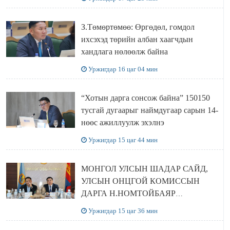
З.Төмөртөмөө: Өргөдөл, гомдол
ихсэхэд төрийн албан хаагчдын
хандлага нөлөөлж байна
Уржигдар 16 цаг 04 мин
“Хотын дарга сонсож байна” 150150
тусгай дугаарыг наймдугаар сарын 14-
нөөс ажиллуулж эхэлнэ
Уржигдар 15 цаг 44 мин
МОНГОЛ УЛСЫН ШАДАР САЙД,
УЛСЫН ОНЦГОЙ КОМИССЫН
ДАРГА Н.НОМТОЙБАЯР
ӨМНӨГОВЬ АЙМАГТ
Уржигдар 15 цаг 36 мин
АЖИЛЛАЛАА