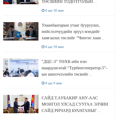
ТӨСВИЙН ТОДОТГОЛЫН
ТӨСЛИЙН ОЛОН НИЙТИЙН
8 цаг 30 мин
ХЭЛЭЛЦҮҮЛЭГ БОЛЛОО
Улаанбаатарын утааг бууруулах,
нийслэлчүүдийн эрүүл мэндийг
хамгаалах төслийг “Чингис хаан
баялгийн сан нэгдэл” ХХК-тай
8 цаг 59 мин
хамтран хэрэгжүүлнэ
"ДЦС-3” ТӨХК-ийн нэн
шаардлагатай “Турбингенератор-5”-
ын шинэчлэлийн төсвийг
шийдвэрлэхээр болов
9 цаг 6 мин
САЙД Т.АУБАКИР АНУ-ААС
МОНГОЛ УЛСАД СУУГАА ЭЛЧИН
САЙД РИЧАРД БУАНГАНЫГ
ХҮЛЭЭН АВЧ УУЛЗЛАА