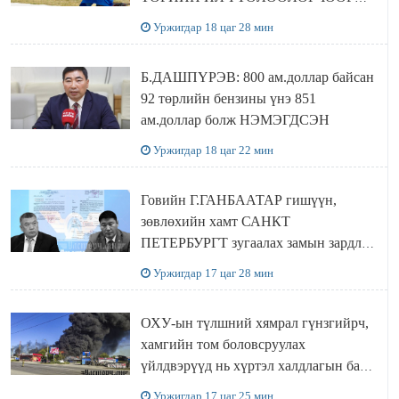
Сутай хайрханы тахилгад оролцжээ
Уржигдар 18 цаг 28 мин
Б.ДАШПҮРЭВ: 800 ам.доллар байсан
92 төрлийн бензины үнэ 851
ам.доллар болж НЭМЭГДСЭН
Уржигдар 18 цаг 22 мин
Говийн Г.ГАНБААТАР гишүүн,
зөвлөхийн хамт САНКТ
ПЕТЕРБУРГТ зугаалах замын зардлаа
“ИНҮТ” ТӨХХК даажээ
Уржигдар 17 цаг 28 мин
ОХУ-ын түлшний хямрал гүнзгийрч,
хамгийн том боловсруулах
үйлдвэрүүд нь хүртэл халдлагын бай
болов
Уржигдар 17 цаг 25 мин