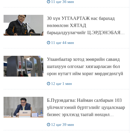
11 цаг 36 мин
30 хүн УГГААРТАЖ нас барахад
нөлөөлсөн ХЯТАД
барьцалдуулагчийг Ц.ЭРДЭНЭБАЯР
захирал дахин худалдаж авахаар
11 цаг 44 мин
болжээ
Улаанбаатар хотод зөөврийн саванд
шатахуун олгохыг хязгаарласан бол
орон нутагт ийм хориг мөрдөгдөхгүй
12 цаг 1 мин
Б.Пүрэвдагва: Найман салбарын 103
үйлчилгээний бүртгэлийг цуцалснаар
бизнес эрхлэхэд таатай нөхцөл
бүрдэнэ
12 цаг 39 мин