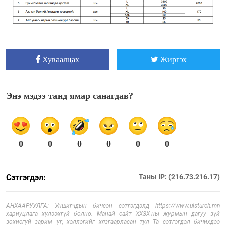
Хуваалцах
Жиргэх
Энэ мэдээ танд ямар санагдав?
0
0
0
0
0
0
Сэтгэгдэл:
Таны IP: (216.73.216.17)
АНХААРУУЛГА: Уншигчдын бичсэн сэтгэгдэлд https://www.ulsturch.mn
хариуцлага хүлээхгүй болно. Манай сайт ХХЗХ-ны журмын дагуу зүй
зохисгүй зарим үг, хэллэгийг хязгаарласан тул Та сэтгэгдэл бичихдээ