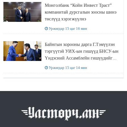
Монголбанк “Койн Инвест Траст”
компанитай дурсгалын зоосны шинэ
төслүүд хэрэгжүүлнэ
Уржигдар 15 цаг 16 мин
Байнгын хорооны дарга Г.Тэмүүлэн
тэргүүтэй УИХ-ын гишүүд БНСУ-ын
Үндэсний Ассамблейн гишүүдийг
хүлээн авч уулзав
Уржигдар 15 цаг 14 мин