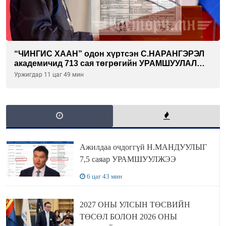
“ЧИНГИС ХААН” одон хүртсэн С.НАРАНГЭРЭЛ
академичид 713 сая төгрөгийн УРАМШУУЛАЛ
олгожээ
Уржигдар 11 цаг 49 мин
Ажилдаа очдоггүй Н.МАНДУУЛЫГ
7,5 саяар УРАМШУУЛЖЭЭ
6 цаг 43 мин
2027 ОНЫ УЛСЫН ТӨСВИЙН
ТӨСӨЛ БОЛОН 2026 ОНЫ