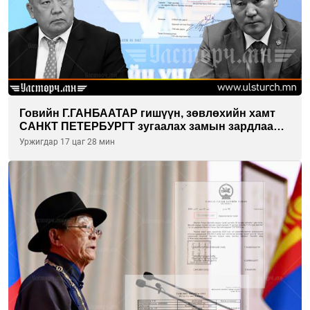
Говийн Г.ГАНБААТАР гишүүн, зөвлөхийн хамт
САНКТ ПЕТЕРБУРГТ зугаалах замын зардлаа
“ИНҮТ” ТӨХХК даажээ
Уржигдар 17 цаг 28 мин