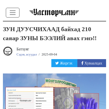
ЗУН ДУУСЧИХААД байхад 210
саяар ЗУНЫ БЭЭЛИЙ авах гэнэ!!
Батхуяг
Сэдэв, асуудал
/
2025-09-04
Жиргэх
Хуваалцах