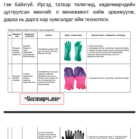
гэж байхгүй. Иргэд, татвар төлөгчид, хөдөлмөрчдийн
цуглуулсан мөнгийг л менежмент хийж арвижуулж,
дараа нь дарга нар хумсалдаг ийм технологи.