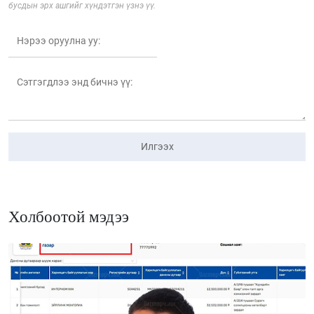
бусдын эрх ашгийг хүндэтгэн үзнэ үү.
Илгээх
Холбоотой мэдээ