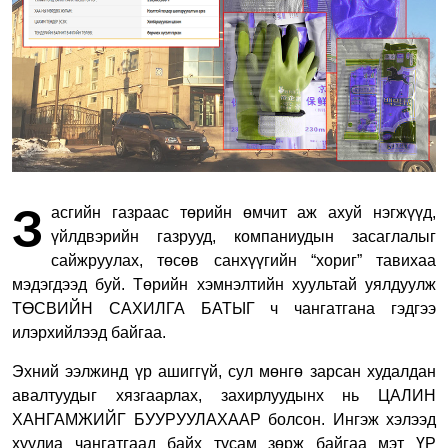
З
асгийн газраас төрийн өмчит аж ахуй нэгжүүд,
үйлдвэрийн газрууд, компаниудын засаглалыг
сайжруулах, төсөв санхүүгийн “хориг” тавихаа
мэдэгдээд буй. Төрийн хэмнэлтийн хуультай уялдуулж
ТӨСВИЙН САХИЛГА БАТЫГ ч чангатгана гэдгээ
илэрхийлээд байгаа.
Эхний ээлжинд үр ашиггүй, сул мөнгө зарсан худалдан
авалтуудыг хязгаарлах, захирлуудынх нь ЦАЛИН
ХАНГАМЖИЙГ БУУРУУЛАХААР болсон. Ингэж хэлээд
хуулиа чангатгаад байх тусам зөрж байгаа мэт ҮР