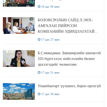
16 цаг 39 мин
БОЛОВСРОЛЫН САЙД Л.ЭНХ-
АМГАЛАН ПИЙРСОН
КОМПАНИЙН УДИРДЛАГАТАЙ
УУЛЗЛАА
17 цаг 27 мин
Б.Сэмжидмаа: Зөвшөөрлийн шинжтэй
103 бүртгэлээс нийслэлийн бизнес
эрхлэгчдийг чөлөөллөө
17 цаг 31 мин
Улаанбаатарт үүлшинэ, бороо орохгүй
17 цаг 36 мин