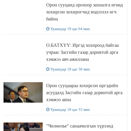
Орон сууцанд орохоор захиалга өгөөд
хохирсон хохирогчид мэдээлэл өгч
байна
Уржигдар 19 цаг 04 мин
О.БАТХҮҮ: Иргэд хохироод байгаа
учраас Засгийн газар доривтой арга
хэмжээ авч ажиллана
Уржигдар 18 цаг 58 мин
Орон сууцаараа хохирсон иргэдийн
асуудалд Засгийн газар дорвитой арга
хэмжээ авна
Уржигдар 18 цаг 53 мин
"Чөлөөлье" санаачилгын хүрээнд