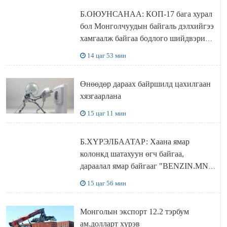
Б.ОЮУНСАНАА: КОП-17 бага хурал
бол Монголчуудын байгаль дэлхийгээ
хамгаалж байгаа бодлого шийдвэрийг
ДЭЛХИЙД СУРТАЛЧИЛАХ гол
14 цаг 53 мин
бодлого
Өнөөдөр дараах байршилд цахилгаан
хязгаарлана
15 цаг 11 мин
Б.ХҮРЭЛБААТАР: Хаана ямар
колонкд шатахуун өгч байгаа,
дараалал ямар байгааг "BENZIN.MN”
сайтаас харах боломжтой
15 цаг 56 мин
Монголын экспорт 12.2 тэрбум
ам.долларт хүрэв